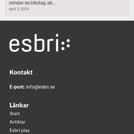
mindre techbolag att...
april 5, 2024
Kontakt
E-post:
info@esbri.se
Länkar
Start
Artiklar
Esbri play