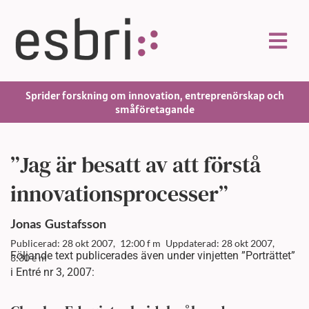
Sprider forskning om innovation, entreprenörskap och
småföretagande
”Jag är besatt av att förstå
innovationsprocesser”
Jonas
Gustafsson
Publicerad: 28 okt 2007,
12:00 f m
Uppdaterad: 28 okt 2007,
Följande text publicerades även under vinjetten ”Porträttet”
3:30 e m
i Entré nr 3, 2007: