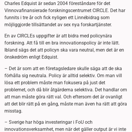
Charles Edquist är sedan 2004 föreståndare för det
Vinnovafinansierade forskningscentrumet CIRCLE. Det har
funnits i tre år och fick nyligen ett Linnébidrag som
möjliggjorde tillsättandet av sex nya forskartjänster.
En av CIRCLEs uppgifter är att bidra med policynära
forskning. Att få till en bra innovationspolicy är inte lätt.
Ibland sägs det att policyn ska vara neutral, men det är en
önskedröm enligt Edquist.
– Det är som att en företagsledare skulle säga att de ska
förhålla sig neutrala. Policy är alltid selektiv. Om man vill
lösa ett problem måste man fokusera på just det
problemet, och då blir åtgärderna selektiva. Det handlar om
att man måste göra rätt val. Och eftersom det är ovanligt
att det blir rätt på en gång, måste man även ha rätt att göra
misstag.
– Sverige har höga investeringar i FoU och
innovationsverksamhet, men när det gäller output är vi inte