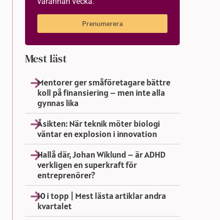
varannan vecka.
Prenumerera
Mest läst
Mentorer ger småföretagare bättre
koll på finansiering – men inte alla
gynnas lika
Åsikten: När teknik möter biologi
väntar en explosion i innovation
Hallå där, Johan Wiklund – är ADHD
verkligen en superkraft för
entreprenörer?
10 i topp | Mest lästa artiklar andra
kvartalet