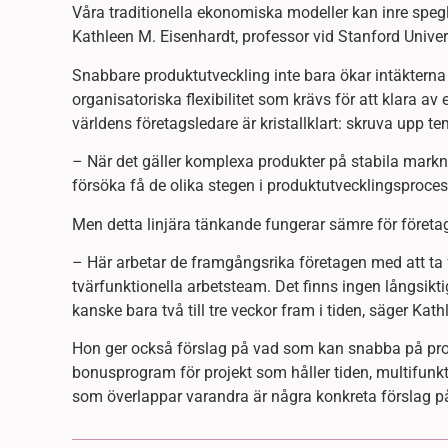
Våra traditionella ekonomiska modeller kan inre spe
Kathleen M. Eisenhardt, professor vid Stanford Univer
Snabbare produktutveckling inte bara ökar intäktern
organisatoriska flexibilitet som krävs för att klara av
världens företagsledare är kristallklart: skruva upp t
– När det gäller komplexa produkter på stabila markna
försöka få de olika stegen i produktutvecklingsproce
Men detta linjära tänkande fungerar sämre för företa
– Här arbetar de framgångsrika företagen med att ta
tvärfunktionella arbetsteam. Det finns ingen långsiktig
kanske bara två till tre veckor fram i tiden, säger Kat
Hon ger också förslag på vad som kan snabba på produk
bonusprogram för projekt som håller tiden, multifunkti
som överlappar varandra är några konkreta förslag