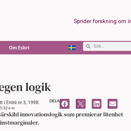
Sprider forskning om 
Om Esbri
egen logik
DELA
 i Entré nr 3, 1998:
3:32 e m
ärskild innovationslogik som premierar litenhet
instmarginaler.