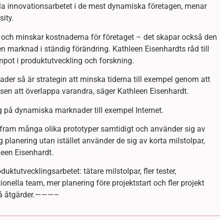
gla innovationsarbetet i de mest dynamiska företagen, menar
sity.
a och minskar kostnaderna för företaget – det skapar också den
 en marknad i ständig förändring. Kathleen Eisenhardts råd till
empot i produktutveckling och forskning.
der så är strategin att minska tiderna till exempel genom att
ssen att överlappa varandra, säger Kathleen Eisenhardt.
g på dynamiska marknader till exempel Internet.
 fram många olika prototyper samtidigt och använder sig av
 planering utan istället använder de sig av korta milstolpar,
hleen Eisenhardt.
tutvecklingsarbetet: tätare milstolpar, fler tester,
onella team, mer planering före projektstart och fler projekt
 på åtgärder.———–