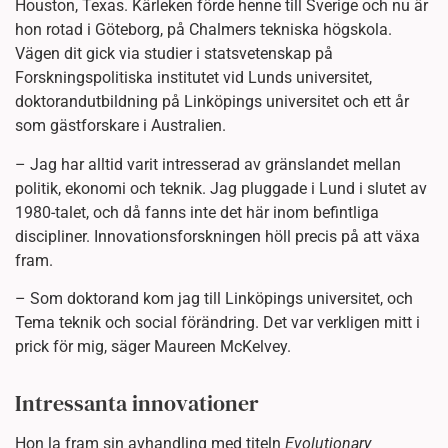
Houston, Texas. Kärleken förde henne till Sverige och nu är
hon rotad i Göteborg, på Chalmers tekniska högskola.
Vägen dit gick via studier i statsvetenskap på
Forskningspolitiska institutet vid Lunds universitet,
doktorandutbildning på Linköpings universitet och ett år
som gästforskare i Australien.
– Jag har alltid varit intresserad av gränslandet mellan
politik, ekonomi och teknik. Jag pluggade i Lund i slutet av
1980-talet, och då fanns inte det här inom befintliga
discipliner. Innovationsforskningen höll precis på att växa
fram.
– Som doktorand kom jag till Linköpings universitet, och
Tema teknik och social förändring. Det var verkligen mitt i
prick för mig, säger Maureen McKelvey.
Intressanta innovationer
Hon la fram sin avhandling med titeln
Evolutionary