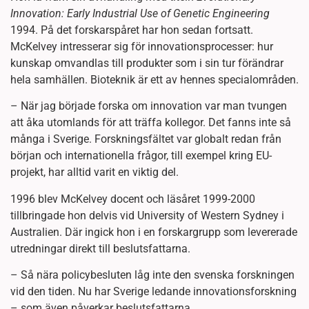
Innovation: Early Industrial Use of Genetic Engineering
1994. På det forskarspåret har hon sedan fortsatt.
McKelvey intresserar sig för innovationsprocesser: hur
kunskap omvandlas till produkter som i sin tur förändrar
hela samhällen. Bioteknik är ett av hennes specialområden.
– När jag började forska om innovation var man tvungen
att åka utomlands för att träffa kollegor. Det fanns inte så
många i Sverige. Forskningsfältet var globalt redan från
början och internationella frågor, till exempel kring EU-
projekt, har alltid varit en viktig del.
1996 blev McKelvey docent och läsåret 1999-2000
tillbringade hon delvis vid University of Western Sydney i
Australien. Där ingick hon i en forskargrupp som levererade
utredningar direkt till beslutsfattarna.
– Så nära policybesluten låg inte den svenska forskningen
vid den tiden. Nu har Sverige ledande innovationsforskning
– som även påverkar beslutsfattarna.