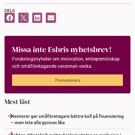
DELA
Missa inte Esbris nyhetsbrev!
Forskningsnyheter om innovation, entreprenörskap
och småföretagande varannan vecka.
Prenumerera
Mest läst
Mentorer ger småföretagare bättre koll på finansiering
– men inte alla gynnas lika
Åsikten: När teknik möter biologi väntar en explosion i