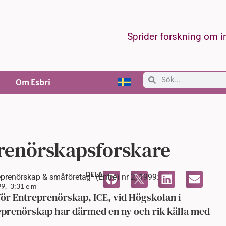
Sprider forskning om 
Om Esbri
renörskapsforskare
DELA
eprenörskap & småföretag” (Entré) nr 2, 1999:
9,
3:31 e m
ör Entreprenörskap, ICE, vid Högskolan i
eprenörskap har därmed en ny och rik källa med