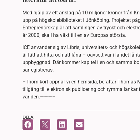
Med hjälp av ett anslag på 10 miljoner kronor från Kn
upp på högskolebiblioteket i Jönköping. Projektet påg
Entreprenörskap är att samlingen av tryckt och elektron
år 2000, skall ha växt till en av Europas största.
ICE använder sig av Libris, universitets- och högsko
är lätt att hitta och att låna – oavsett var i landet lå
uppbyggnad. Där kommer kapitel i en och samma bok, skr
särregistreras.
– Inom kort öppnar vi en hemsida, berättar Thomas M
tillgång till elektronisk publicering och rymma länkar 
världen.———–
DELA