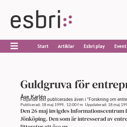
Start
Artiklar
Esbri play
Event
Guldgruva för entrep
Åse
Karlén
Följande text publicerades även i ”Forskning om entr
Publicerad: 18 maj 1999,
12:00 f m
Uppdaterad: 18 maj 199
Den 26 maj invigdes Informationscentrum f
Jönköping. Den som är intresserad av entr
litteratur att ösa ur.