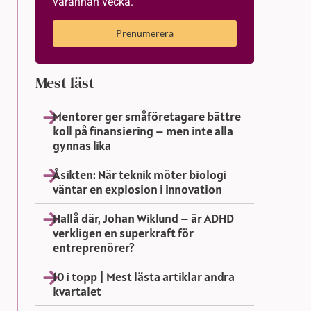
varannan vecka.
Prenumerera
Mest läst
Mentorer ger småföretagare bättre
koll på finansiering – men inte alla
gynnas lika
Åsikten: När teknik möter biologi
väntar en explosion i innovation
Hallå där, Johan Wiklund – är ADHD
verkligen en superkraft för
entreprenörer?
10 i topp | Mest lästa artiklar andra
kvartalet