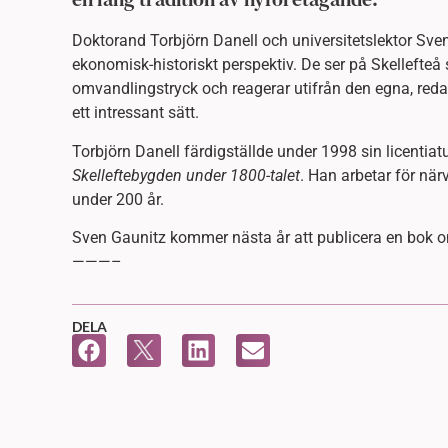
Doktorand Torbjörn Danell och universitetslektor Sve
ekonomisk-historiskt perspektiv. De ser på Skellefte
omvandlingstryck och reagerar utifrån den egna, reda
ett intressant sätt.
Torbjörn Danell färdigställde under 1998 sin licentia
Skelleftebygden under 1800-talet
. Han arbetar för nä
under 200 år.
Sven Gaunitz kommer nästa år att publicera en bok om
———–
DELA