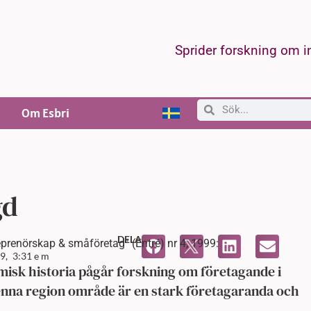
Sprider forskning om 
Om Esbri
gd
DELA
eprenörskap & småföretag” (Entré) nr 4, 1999:
9,
3:31 e m
omisk historia pågår forskning om företagande i
nna region område är en stark företagaranda och