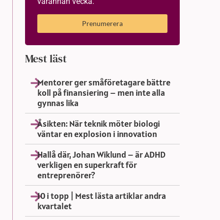
varannan vecka.
Prenumerera
Mest läst
Mentorer ger småföretagare bättre
koll på finansiering – men inte alla
gynnas lika
Åsikten: När teknik möter biologi
väntar en explosion i innovation
Hallå där, Johan Wiklund – är ADHD
verkligen en superkraft för
entreprenörer?
10 i topp | Mest lästa artiklar andra
kvartalet