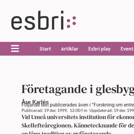
Start
Artiklar
Esbri play
Event
Företagande i glesby
Åse
Karlén
Följande text publicerades även i ”Forskning om entr
Publicerad: 19 dec 1999,
12:00 f m
Uppdaterad: 19 dec 199
Vid Umeå universitets institution för ekon
Skellefteåregionen. Kännetecknande för de
en lång tradition av nyföretagande.