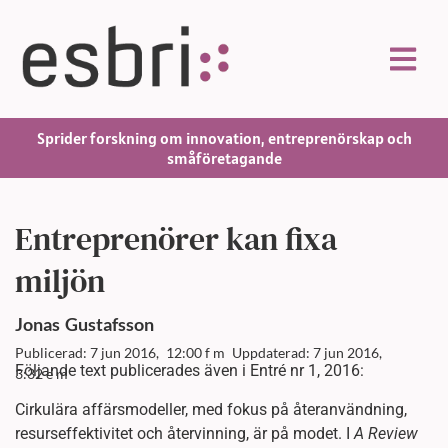
Sprider forskning om innovation, entreprenörskap och
småföretagande
Entreprenörer kan fixa
miljön
Jonas
Gustafsson
Publicerad: 7 jun 2016,
12:00 f m
Uppdaterad: 7 jun 2016,
Följande text publicerades även i Entré nr 1, 2016:
3:32 e m
Cirkulära affärsmodeller, med fokus på återanvändning,
resurseffektivitet och återvinning, är på modet. I
A Review