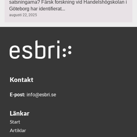
satsningarna? Färsk forskning vid Handelshögskolan i
Göteborg har identifierat...
augusti 22, 2025
Kontakt
E-post:
info@esbri.se
Länkar
Start
Artiklar