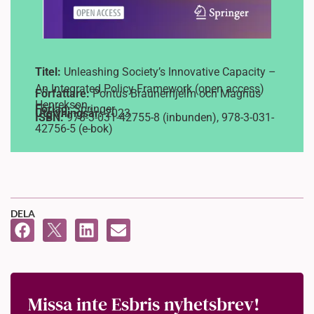
Titel:
Unleashing Society’s Innovative Capacity –
An Integrated Policy Framework (open access)
Författare:
Pontus Braunerhjelm och Magnus
Henrekson
Förlag:
Springer
Utgivningsår:
2023
ISBN:
978-3-031-42755-8 (inbunden), 978-3-031-
42756-5 (e-bok)
DELA
Missa inte Esbris nyhetsbrev!