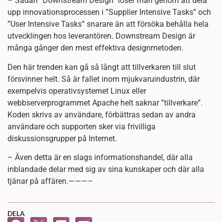
– Sådan ”Downstream Design” löser man genom att dela
upp innovationsprocessen i ”Supplier Intensive Tasks” och
”User Intensive Tasks” snarare än att försöka behålla hela
utvecklingen hos leverantören. Downstream Design är
många gånger den mest effektiva designmetoden.
Den här trenden kan gå så långt att tillverkaren till slut
försvinner helt. Så är fallet inom mjukvaruindustrin, där
exempelvis operativsystemet Linux eller
webbserverprogrammet Apache helt saknar ”tillverkare”.
Koden skrivs av användare, förbättras sedan av andra
användare och supporten sker via frivilliga
diskussionsgrupper på Internet.
– Även detta är en slags informationshandel, där alla
inblandade delar med sig av sina kunskaper och där alla
tjänar på affären.———–
DELA