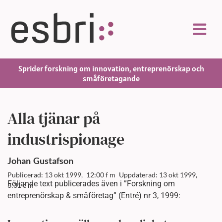
Sprider forskning om innovation, entreprenörskap och
småföretagande
Alla tjänar på
industrispionage
Johan
Gustafson
Publicerad: 13 okt 1999,
12:00 f m
Uppdaterad: 13 okt 1999,
Följande text publicerades även i ”Forskning om
3:31 e m
entreprenörskap & småföretag” (Entré) nr 3, 1999: