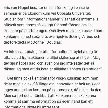
Eric von Hippel berättar om sin forskning i en serie
seminarier på Ekonomikum vid Uppsala Universitet.
Studien om ”informationshandel” visar att de informella
nätverk som anses så viktiga för små företag också
existerar på storföretagen. Och även mellan kolosser i hård
konkurrens med varandra, exempelvis Boeing, Airbus och
det före detta McDonnell Douglas.
En intressant poäng är att informationsutbytet aldrig är
uttalat, att transaktionerna alltid skiljer sig åt i tiden. ”Jag
ger dig något i dag, och även om jag inte säger det så
räknar jag med att du betalar tillbaka tjänsten i framtiden”.
– Det finns också en gräns för vilken kunskap som man
delar med sig av. Så länge din innovation är helt unik och
ingen annan kan komma på samma sak; då döljer du den.
Men så fort det är tänkbart att konkurrenten ska kunna
komma åt samma information på egen hand kan ett
informationsutbyte bli intressant.