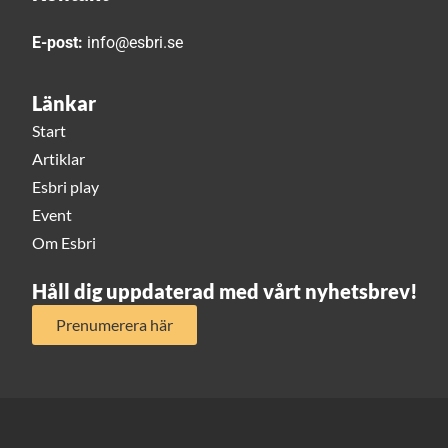
E-post:
info@esbri.se
Länkar
Start
Artiklar
Esbri play
Event
Om Esbri
Håll dig uppdaterad med vårt nyhetsbrev!
Prenumerera här