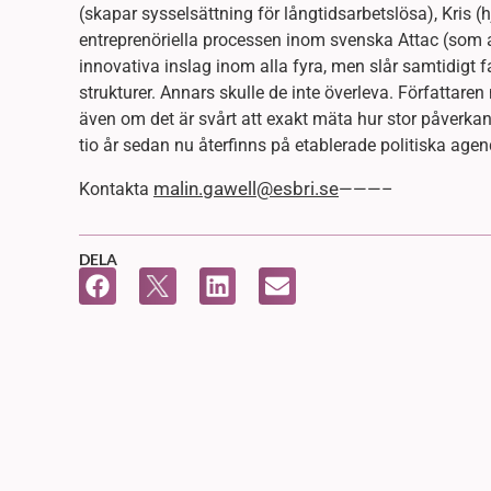
(skapar sysselsättning för långtidsarbetslösa), Kris (hj
entreprenöriella processen inom svenska Attac (som ar
innovativa inslag inom alla fyra, men slår samtidigt fa
strukturer. Annars skulle de inte överleva. Författare
även om det är svårt att exakt mäta hur stor påverkan b
tio år sedan nu återfinns på etablerade politiska agen
malin.gawell@esbri.se
Kontakta
———–
DELA