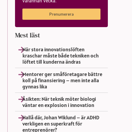
varannan vecka.
Prenumerera
Mest läst
När stora innovationslöften
kraschar måste både tekniken och
löftet till kunderna ändras
Mentorer ger småföretagare bättre
koll på finansiering – men inte alla
gynnas lika
Åsikten: När teknik möter biologi
väntar en explosion i innovation
Hallå där, Johan Wiklund – är ADHD
verkligen en superkraft för
entreprenörer?