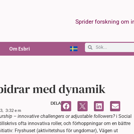
Sprider forskning om 
Om Esbri
 bidrar med dynamik
DELA
3,
3:32 e m
urship – innovative challengers or adjustable followers?
i Social
tillskrivs ofta innovativa roller, och förhoppningar om en bättre
initiativ: Fryshuset (aktivitetshus för ungdomar), Vägen ut