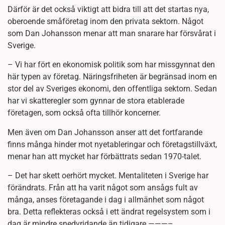
Därför är det också viktigt att bidra till att det startas nya,
oberoende småföretag inom den privata sektorn. Något
som Dan Johansson menar att man snarare har försvårat i
Sverige.
– Vi har fört en ekonomisk politik som har missgynnat den
här typen av företag. Näringsfriheten är begränsad inom en
stor del av Sveriges ekonomi, den offentliga sektorn. Sedan
har vi skatteregler som gynnar de stora etablerade
företagen, som också ofta tillhör koncerner.
Men även om Dan Johansson anser att det fortfarande
finns många hinder mot nyetableringar och företagstillväxt,
menar han att mycket har förbättrats sedan 1970-talet.
– Det har skett oerhört mycket. Mentaliteten i Sverige har
förändrats. Från att ha varit något som ansågs fult av
många, anses företagande i dag i allmänhet som något
bra. Detta reflekteras också i ett ändrat regelsystem som i
dag är mindre snedvridande än tidigare.———–