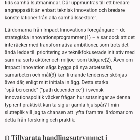
tids samhällsutmaningar. Där uppmuntras till ett bredare
angreppssätt än enbart teknisk innovation och bredare
konstellationer från alla samhällssektorer.
Lärdomarna från Impact Innovations föregångare – de
strategiska innovationsprogrammen(1) – visar dock att det
inte räcker med transformativa ambitioner, som trots det
ändå ledde till prioritering av teknikfokuserade initiativ med
samma sorts aktörer och miljöer som tidigare(2). Även om
Impact Innovation sägs bygga på nya arbetssätt,
samarbeten och mål(3) kan liknande tendenser skönjas
även där, enligt mitt initiala inlägg. Detta starka
”spårberoende” (”path dependence”) i svensk
innovationspolitik väcker frågan hur satsningar av denna
typ rent praktiskt kan ta sig ur gamla hjulspår? I min
slutreplik vill jag ta chansen att lyfta fram tre lärdomar om
detta från forskning och praktik:
1) Tillvarata handlingsutrymmet i