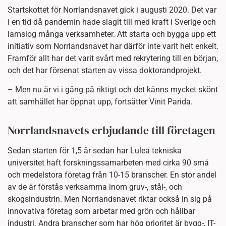
Startskottet för Norrlandsnavet gick i augusti 2020. Det var
i en tid då pandemin hade slagit till med kraft i Sverige och
lamslog många verksamheter. Att starta och bygga upp ett
initiativ som Norrlandsnavet har därför inte varit helt enkelt.
Framför allt har det varit svårt med rekrytering till en början,
och det har försenat starten av vissa doktorandprojekt.
– Men nu är vi i gång på riktigt och det känns mycket skönt
att samhället har öppnat upp, fortsätter Vinit Parida.
Norrlandsnavets erbjudande till företagen
Sedan starten för 1,5 år sedan har Luleå tekniska
universitet haft forskningssamarbeten med cirka 90 små
och medelstora företag från 10-15 branscher. En stor andel
av de är förstås verksamma inom gruv-, stål-, och
skogsindustrin. Men Norrlandsnavet riktar också in sig på
innovativa företag som arbetar med grön och hållbar
industri. Andra branscher som har hög prioritet är bygg-, IT-