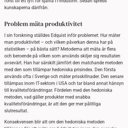
först till ett lyft för själva IT-industrin. Sedan spreds
kunskaperna därifrån.
Problem mäta produktivitet
I sin forskning ställdes Edquist inför problemet: Hur mäter
man produktivitet – och vilken påverkan denna har på
statistiken – på bästa sätt? Metoderna att mäta är flera
och beroende på vilken som används skiljer sig resultaten
avsevärt. Han har särskilt jämfört den matchande metoden
med den som tillämpar hedoniska prisindex. Den första
används ofta i Sverige och mäter prisskillnader. Den senare
tillämpas inom IT-sektorn i USA och tar bland annat hänsyn
till kvalitetsförändringar. Fördelen med den hedoniska
metoden, vad gäller produkter med snabba
kvalitetsförändringar, är att den ger mer pålitliga
slutresultat.
Konsekvensen blir att om den hedoniska metoden