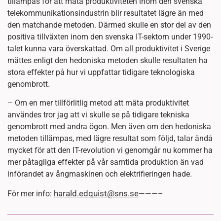
tillämpas för att mäta produktiviteten inom den svenska
telekommunikationsindustrin blir resultatet lägre än med
den matchande metoden. Därmed skulle en stor del av den
positiva tillväxten inom den svenska IT-sektorn under 1990-
talet kunna vara överskattad. Om all produktivitet i Sverige
mättes enligt den hedoniska metoden skulle resultaten ha
stora effekter på hur vi uppfattar tidigare teknologiska
genombrott.
– Om en mer tillförlitlig metod att mäta produktivitet
användes tror jag att vi skulle se på tidigare tekniska
genombrott med andra ögon. Men även om den hedoniska
metoden tillämpas, med lägre resultat som följd, talar ändå
mycket för att den IT-revolution vi genomgår nu kommer ha
mer påtagliga effekter på vår samtida produktion än vad
införandet av ångmaskinen och elektrifieringen hade.
harald.edquist@sns.se
För mer info:
———–