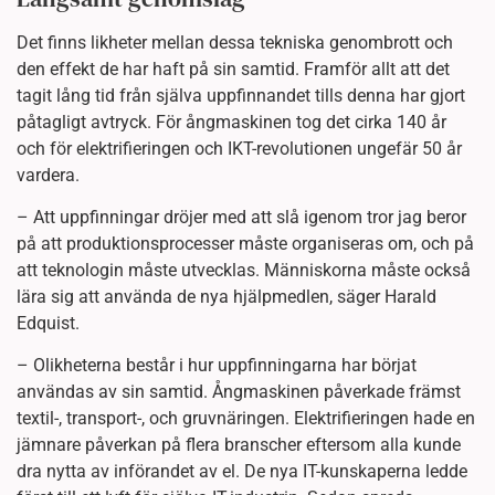
Det finns likheter mellan dessa tekniska genombrott och
den effekt de har haft på sin samtid. Framför allt att det
tagit lång tid från själva uppfinnandet tills denna har gjort
påtagligt avtryck. För ångmaskinen tog det cirka 140 år
och för elektrifieringen och IKT-revolutionen ungefär 50 år
vardera.
– Att uppfinningar dröjer med att slå igenom tror jag beror
på att produktionsprocesser måste organiseras om, och på
att teknologin måste utvecklas. Människorna måste också
lära sig att använda de nya hjälpmedlen, säger Harald
Edquist.
– Olikheterna består i hur uppfinningarna har börjat
användas av sin samtid. Ångmaskinen påverkade främst
textil-, transport-, och gruvnäringen. Elektrifieringen hade en
jämnare påverkan på flera branscher eftersom alla kunde
dra nytta av införandet av el. De nya IT-kunskaperna ledde