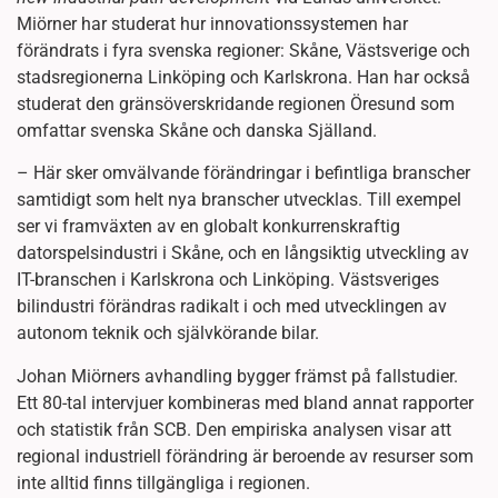
Miörner har studerat hur innovationssystemen har
förändrats i fyra svenska regioner: Skåne, Västsverige och
stadsregionerna Linköping och Karlskrona. Han har också
studerat den gränsöverskridande regionen Öresund som
omfattar svenska Skåne och danska Själland.
– Här sker omvälvande förändringar i befintliga branscher
samtidigt som helt nya branscher utvecklas. Till exempel
ser vi framväxten av en globalt konkurrenskraftig
datorspelsindustri i Skåne, och en långsiktig utveckling av
IT-branschen i Karlskrona och Linköping. Västsveriges
bilindustri förändras radikalt i och med utvecklingen av
autonom teknik och självkörande bilar.
Johan Miörners avhandling bygger främst på fallstudier.
Ett 80-tal intervjuer kombineras med bland annat rapporter
och statistik från SCB. Den empiriska analysen visar att
regional industriell förändring är beroende av resurser som
inte alltid finns tillgängliga i regionen.