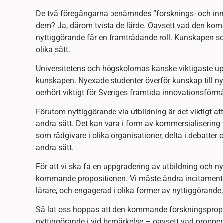
De två föregångarna benämndes ”forsknings- och inno
dem? Ja, därom tvista de lärde. Oavsett vad den kom
nyttiggörande får en framträdande roll. Kunskapen 
olika sätt.
Universitetens och högskolornas kanske viktigaste uppg
kunskapen. Nyexade studenter överför kunskap till nya 
oerhört viktigt för Sveriges framtida innovationsförm
Förutom nyttiggörande via utbildning är det viktigt
andra sätt. Det kan vara i form av kommersialisering
som rådgivare i olika organisationer, delta i debatter
andra sätt.
För att vi ska få en uppgradering av utbildning och nyt
kommande propositionen. Vi måste ändra incitamentss
lärare, och engagerad i olika former av nyttiggörand
Så låt oss hoppas att den kommande forskningspropos
nyttiggörande i vid bemärkelse – oavsett vad proppen