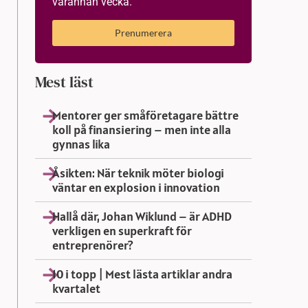
varannan vecka.
Prenumerera
Mest läst
Mentorer ger småföretagare bättre
koll på finansiering – men inte alla
gynnas lika
Åsikten: När teknik möter biologi
väntar en explosion i innovation
Hallå där, Johan Wiklund – är ADHD
verkligen en superkraft för
entreprenörer?
10 i topp | Mest lästa artiklar andra
kvartalet