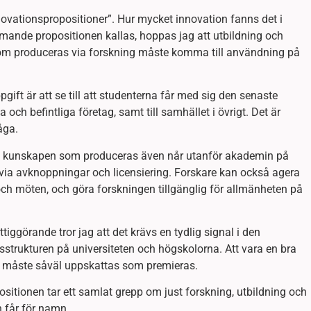
vationspropositioner”. Hur mycket innovation fanns det i
mande propositionen kallas, hoppas jag att utbildning och
som produceras via forskning måste komma till användning på
ift är att se till att studenterna får med sig den senaste
och befintliga företag, samt till samhället i övrigt. Det är
åga.
 att kunskapen som produceras även når utanför akademin på
 via avknoppningar och licensiering. Forskare kan också agera
 och möten, och göra forskningen tillgänglig för allmänheten på
tiggörande tror jag att det krävs en tydlig signal i den
trukturen på universiteten och högskolorna. Att vara en bra
e, måste såväl uppskattas som premieras.
itionen tar ett samlat grepp om just forskning, utbildning och
 får för namn.