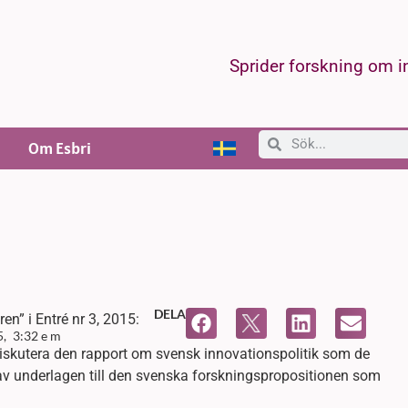
Sprider forskning om 
Om Esbri
DELA
en” i Entré nr 3, 2015:
5,
3:32 e m
diskutera den rapport om svensk innovationspolitik som de
 av underlagen till den svenska forskningspropositionen som