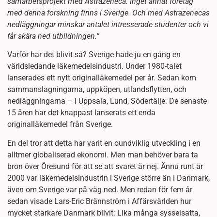
samarbetsprojekt med Astrazeneca. Inget annat företag
med denna forskning finns i Sverige. Och med Astrazenecas
nedläggningar minskar antalet intresserade studenter och vi
får skära ned utbildningen.
”
Varför har det blivit så? Sverige hade ju en gång en
världsledande läkemedelsindustri. Under 1980-talet
lanserades ett nytt originalläkemedel per år. Sedan kom
sammanslagningarna, uppköpen, utlandsflytten, och
nedläggningarna – i Uppsala, Lund, Södertälje. De senaste
15 åren har det knappast lanserats ett enda
originalläkemedel från Sverige.
En del tror att detta har varit en oundviklig utveckling i en
alltmer globaliserad ekonomi. Men man behöver bara ta
bron över Öresund för att se att svaret är nej. Ännu runt år
2000 var läkemedelsindustrin i Sverige större än i Danmark,
även om Sverige var på väg ned. Men redan för fem år
sedan visade Lars-Eric Brännström i Affärsvärlden hur
mycket starkare Danmark blivit: Lika många sysselsatta,