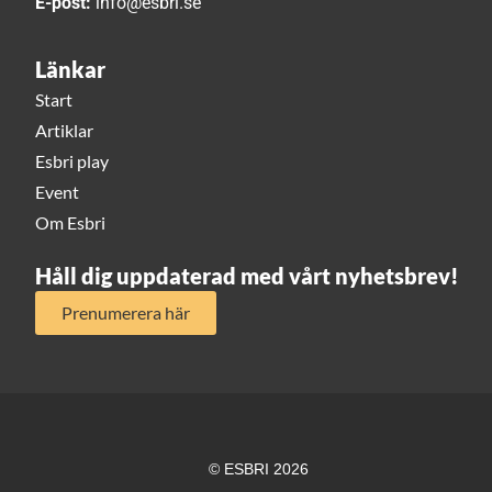
E-post:
info@esbri.se
Länkar
Start
Artiklar
Esbri play
Event
Om Esbri
Håll dig uppdaterad med vårt nyhetsbrev!
Prenumerera här
© ESBRI 2026