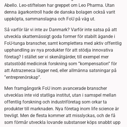
Abello. Leo-stiftelsen har greppet om Leo Pharma. Utan
denna ägarkontroll hade de danska bolagen också varit
uppköpta, sammanslagna och FoU på väg ut.
Så varför lär vi inte av Danmark? Varför inte satsa på att
utveckla skattemässigt goda former för stabilt ägande i
FoU-tunga branscher, samt komplettera med aktiv offentlig
upphandling av nya produkter för att stödja innovativa
företag? I stället ser vi skenåtgärder, till exempel mer
statsstödd medicinsk forskning som ”kompensation” för
att Astrazeneca lägger ned, eller allmänna satsningar på
”entreprenörskap”.
Men framgångsrik FoU inom avancerade branscher
utvecklas inte vid statliga institut, utan i samspel mellan
offentlig forskning och industriföretag som orkar ta
produkter till marknaden. Nya företag inom life science är
trevligt. Men de flesta kommer att misslyckas, och de få
som förmår utveckla lovande substanser köps snabbt upp