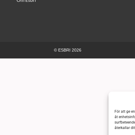
© ESBRI 2026
För att ge e
åt enhetsinf
surfbeteende
återkallar d