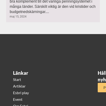
bra komplement till det vanliga penningsystemet i
många länder. Särskilt viktig är den vid kristider och
budgetnedskärningar....
maj 15, 2024
Länkar
Hål
nyh
Start
Artiklar
P
Esbri play
Event
Om Esbri