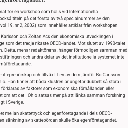
mat för en workshop som hölls vid Internationella
också titeln på det första av två specialnummer av den
ol 19, nr 2, 2002) som innehåller artiklar från workshopen.
ie Karlsson och Zoltan Acs den ekonomiska utvecklingen i
e som det tredje rikaste OECD-landet. Mot slutet av 1990-talet
igan. Detta, menar redaktörerna, hänger förmodligen samman med
iftningen och andra delar av det institutionella systemet inte
 småföretagande.
, entreprenörskap och tillväxt. I en av dem jämför Bo Carlsson
io. Han finner att båda klustren är ungefär dubbelt så stora i
 förklaras av faktorer som ekonomiska förhållanden eller
llet om att det i Ohio satsas mer på att länka samman forskning
gt i Sverige.
det mellan skattetryck och egenföretagande i dels OECD-
t en sänkning av skattebördan skulle öka egenföretagandet.