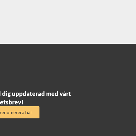
l dig uppdaterad med vårt
etsbrev!
renumerera här