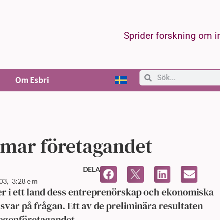
Sprider forskning om 
Om Esbri
mmar företagandet
DELA
03,
3:28 e m
ler i ett land dess entreprenörskap och ekonomiska
 svar på frågan. Ett av de preliminära resultaten
 egenföretagandet.