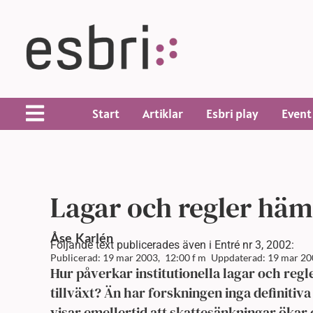
Start
Artiklar
Esbri play
Event
Lagar och regler hä
Åse
Karlén
Följande text publicerades även i Entré nr 3, 2002:
Publicerad: 19 mar 2003,
12:00 f m
Uppdaterad: 19 mar 20
Hur påverkar institutionella lagar och reg
tillväxt? Än har forskningen inga definitiva
visar emellertid att skattesänkningar ökar