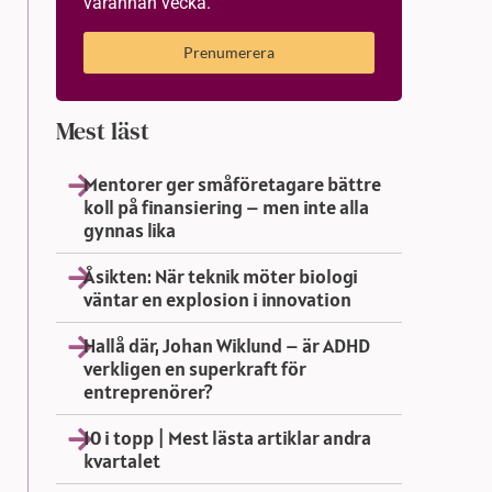
varannan vecka.
Prenumerera
Mest läst
Mentorer ger småföretagare bättre
koll på finansiering – men inte alla
gynnas lika
Åsikten: När teknik möter biologi
väntar en explosion i innovation
Hallå där, Johan Wiklund – är ADHD
verkligen en superkraft för
entreprenörer?
10 i topp | Mest lästa artiklar andra
kvartalet