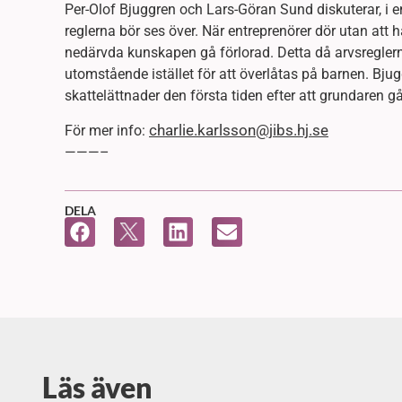
Per-Olof Bjuggren och Lars-Göran Sund diskuterar, i en
reglerna bör ses över. När entreprenörer dör utan att
nedärvda kunskapen gå förlorad. Detta då arvsreglerna 
utomstående istället för att överlåtas på barnen. Bju
skattelättnader den första tiden efter att grundaren gå
charlie.karlsson@jibs.hj.se
För mer info:
———–
DELA
Läs även