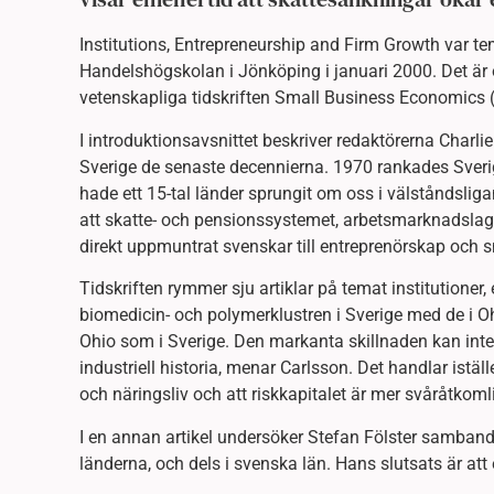
Institutions, Entrepreneurship and Firm Growth var te
Handelshögskolan i Jönköping i januari 2000. Det är 
vetenskapliga tidskriften Small Business Economics (v
I introduktionsavsnittet beskriver redaktörerna Charl
Sverige de senaste decennierna. 1970 rankades Sverig
hade ett 15-tal länder sprungit om oss i välståndsl
att skatte- och pensionssystemet, arbetsmarknadslagst
direkt uppmuntrat svenskar till entreprenörskap och
Tidskriften rymmer sju artiklar på temat institutioner
biomedicin- och polymerklustren i Sverige med de i Oh
Ohio som i Sverige. Den markanta skillnaden kan inte
industriell historia, menar Carlsson. Det handlar istä
och näringsliv och att riskkapitalet är mer svåråtkomli
I en annan artikel undersöker Stefan Fölster samban
länderna, och dels i svenska län. Hans slutsats är at