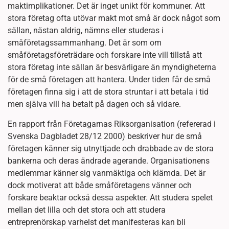
maktimplikationer. Det är inget unikt för kommuner. Att
stora företag ofta utövar makt mot små är dock något som
sällan, nästan aldrig, nämns eller studeras i
småföretagssammanhang. Det är som om
småföretagsföreträdare och forskare inte vill tillstå att
stora företag inte sällan är besvärligare än myndigheterna
för de små företagen att hantera. Under tiden får de små
företagen finna sig i att de stora struntar i att betala i tid
men själva vill ha betalt på dagen och så vidare.
En rapport från Företagarnas Riksorganisation (refererad i
Svenska Dagbladet 28/12 2000) beskriver hur de små
företagen känner sig utnyttjade och drabbade av de stora
bankerna och deras ändrade agerande. Organisationens
medlemmar känner sig vanmäktiga och klämda. Det är
dock motiverat att både småföretagens vänner och
forskare beaktar också dessa aspekter. Att studera spelet
mellan det lilla och det stora och att studera
entreprenörskap varhelst det manifesteras kan bli