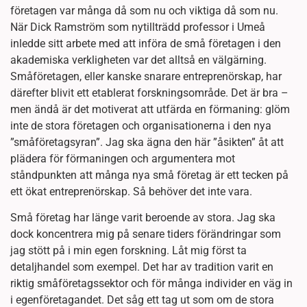
företagen var många då som nu och viktiga då som nu.
När Dick Ramström som nytillträdd professor i Umeå
inledde sitt arbete med att införa de små företagen i den
akademiska verkligheten var det alltså en välgärning.
Småföretagen, eller kanske snarare entreprenörskap, har
därefter blivit ett etablerat forskningsområde. Det är bra –
men ändå är det motiverat att utfärda en förmaning: glöm
inte de stora företagen och organisationerna i den nya
”småföretagsyran”. Jag ska ägna den här ”åsikten” åt att
plädera för förmaningen och argumentera mot
ståndpunkten att många nya små företag är ett tecken på
ett ökat entreprenörskap. Så behöver det inte vara.
Små företag har länge varit beroende av stora. Jag ska
dock koncentrera mig på senare tiders förändringar som
jag stött på i min egen forskning. Låt mig först ta
detaljhandel som exempel. Det har av tradition varit en
riktig småföretagssektor och för många individer en väg in
i egenföretagandet. Det såg ett tag ut som om de stora