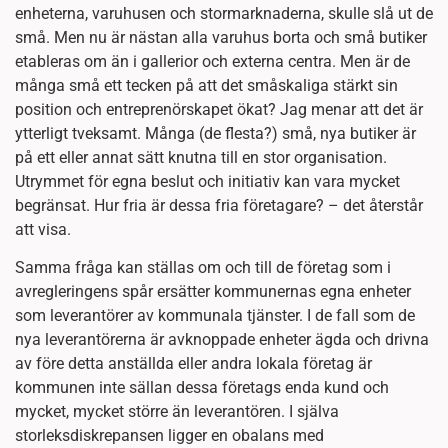
enheterna, varuhusen och stormarknaderna, skulle slå ut de
små. Men nu är nästan alla varuhus borta och små butiker
etableras om än i gallerior och externa centra. Men är de
många små ett tecken på att det småskaliga stärkt sin
position och entreprenörskapet ökat? Jag menar att det är
ytterligt tveksamt. Många (de flesta?) små, nya butiker är
på ett eller annat sätt knutna till en stor organisation.
Utrymmet för egna beslut och initiativ kan vara mycket
begränsat. Hur fria är dessa fria företagare? – det återstår
att visa.
Samma fråga kan ställas om och till de företag som i
avregleringens spår ersätter kommunernas egna enheter
som leverantörer av kommunala tjänster. I de fall som de
nya leverantörerna är avknoppade enheter ägda och drivna
av före detta anställda eller andra lokala företag är
kommunen inte sällan dessa företags enda kund och
mycket, mycket större än leverantören. I själva
storleksdiskrepansen ligger en obalans med