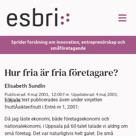
Sprider forskning om innovation, entreprenörskap och
småföretagande
Hur fria är fria företagare?
Elisabeth
Sundin
Publicerad: 4 maj 2001,
12:00 f m
Uppdaterad: 4 maj 2001,
Följade text publicerades även under vinjetten
3:31 e m
fnuttÅsiktenfnutt i Entré nr 1, 2001:
Då jag läste ekonomi, både företagsekonomi och
nationalekonomi, i Uppsala på 60-talet talade vi aldrig om
små företag. Det var naturligtvis helt galet. De små