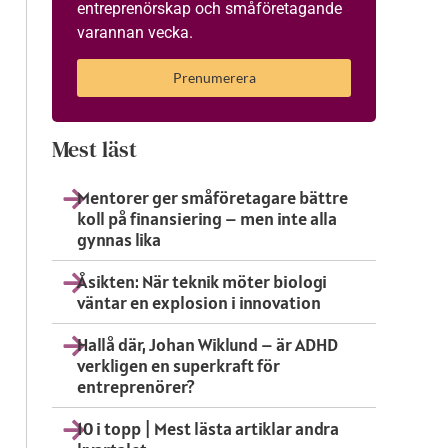
entreprenörskap och småföretagande
varannan vecka.
Prenumerera
Mest läst
Mentorer ger småföretagare bättre
koll på finansiering – men inte alla
gynnas lika
Åsikten: När teknik möter biologi
väntar en explosion i innovation
Hallå där, Johan Wiklund – är ADHD
verkligen en superkraft för
entreprenörer?
10 i topp | Mest lästa artiklar andra