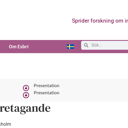
Sprider forskning om 
Om Esbri
Presentation
Presentation
öretagande
ckholm