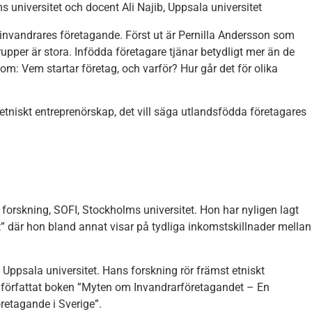
s universitet och docent Ali Najib, Uppsala universitet
t invandrares företagande. Först ut är Pernilla Andersson som
upper är stora. Infödda företagare tjänar betydligt mer än de
m: Vem startar företag, och varför? Hur går det för olika
 etniskt entreprenörskap, det vill säga utlandsfödda företagares
l forskning, SOFI, Stockholms universitet. Hon har nyligen lagt
där hon bland annat visar på tydliga inkomstskillnader mellan
, Uppsala universitet. Hans forskning rör främst etniskt
t författat boken ”Myten om Invandrarföretagandet – En
retagande i Sverige”.