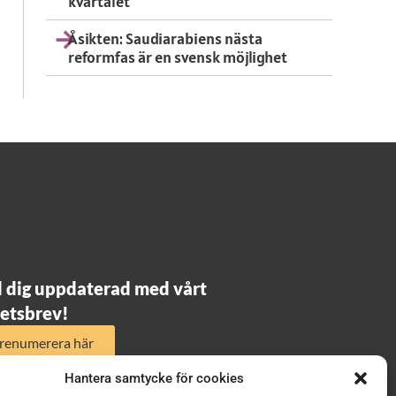
kvartalet
Åsikten: Saudiarabiens nästa
reformfas är en svensk möjlighet
l dig uppdaterad med vårt
etsbrev!
renumerera här
Hantera samtycke för cookies