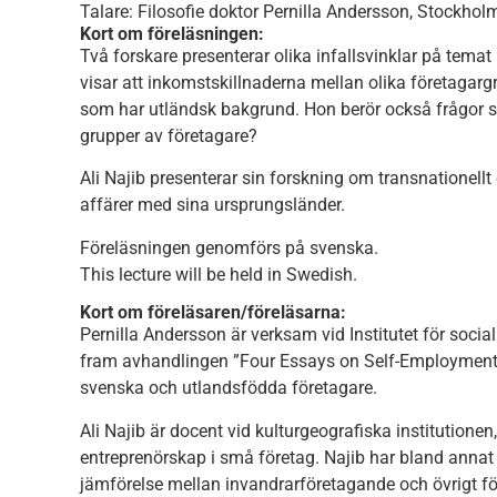
Talare: Filosofie doktor Pernilla Andersson, Stockholm
Kort om föreläsningen:
Två forskare presenterar olika infallsvinklar på tema
visar att inkomstskillnaderna mellan olika företagargr
som har utländsk bakgrund. Hon berör också frågor so
grupper av företagare?
Ali Najib presenterar sin forskning om transnationellt
affärer med sina ursprungsländer.
Föreläsningen genomförs på svenska.
This lecture will be held in Swedish.
Kort om föreläsaren/föreläsarna:
Pernilla Andersson är verksam vid Institutet för socia
fram avhandlingen ”Four Essays on Self-Employment” 
svenska och utlandsfödda företagare.
Ali Najib är docent vid kulturgeografiska institutionen
entreprenörskap i små företag. Najib har bland anna
jämförelse mellan invandrarföretagande och övrigt fö