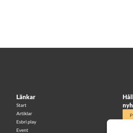
Länkar
Hål
nyh
Start
Artiklar
P
Esbri play
Event