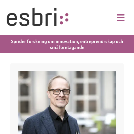
Sprider forskning om innovation, entreprenörskap och
småföretagande