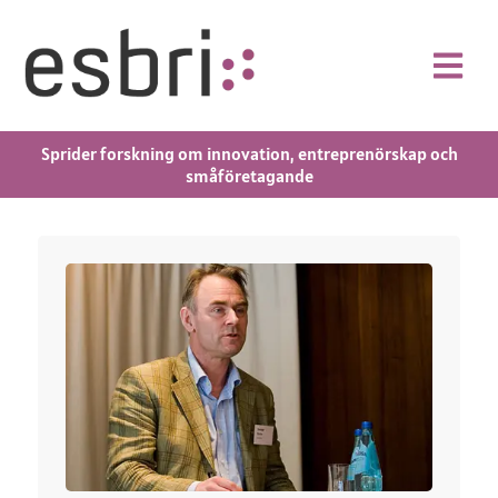
Sprider forskning om innovation, entreprenörskap och
småföretagande