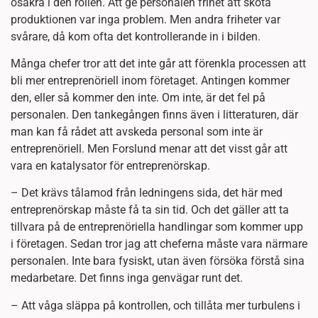
osäkra i den rollen. Att ge personalen frihet att sköta
produktionen var inga problem. Men andra friheter var
svårare, då kom ofta det kontrollerande in i bilden.
Många chefer tror att det inte går att förenkla processen att
bli mer entreprenöriell inom företaget. Antingen kommer
den, eller så kommer den inte. Om inte, är det fel på
personalen. Den tankegången finns även i litteraturen, där
man kan få rådet att avskeda personal som inte är
entreprenöriell. Men Forslund menar att det visst går att
vara en katalysator för entreprenörskap.
– Det krävs tålamod från ledningens sida, det här med
entreprenörskap måste få ta sin tid. Och det gäller att ta
tillvara på de entreprenöriella handlingar som kommer upp
i företagen. Sedan tror jag att cheferna måste vara närmare
personalen. Inte bara fysiskt, utan även försöka förstå sina
medarbetare. Det finns inga genvägar runt det.
– Att våga släppa på kontrollen, och tillåta mer turbulens i