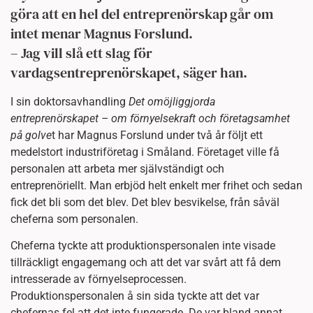
göra att en hel del entreprenörskap går om
intet menar Magnus Forslund.
– Jag vill slå ett slag för
vardagsentreprenörskapet, säger han.
I sin doktorsavhandling
Det omöjliggjorda
entreprenörskapet – om förnyelsekraft och företagsamhet
på golve
t har Magnus Forslund under två år följt ett
medelstort industriföretag i Småland. Företaget ville få
personalen att arbeta mer självständigt och
entreprenöriellt. Man erbjöd helt enkelt mer frihet och sedan
fick det bli som det blev. Det blev besvikelse, från såväl
cheferna som personalen.
Cheferna tyckte att produktionspersonalen inte visade
tillräckligt engagemang och att det var svårt att få dem
intresserade av förnyelseprocessen.
Produktionspersonalen å sin sida tyckte att det var
chefernas fel att det inte fungerade. De var bland annat