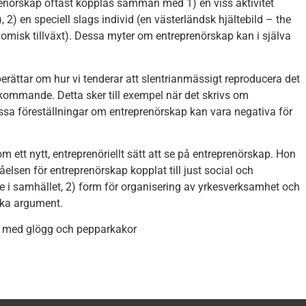
prenörskap oftast kopplas samman med 1) en viss aktivitet
) en speciell slags individ (en västerländsk hjältebild – the
nomisk tillväxt). Dessa myter om entreprenörskap kan i själva
erättar om hur vi tenderar att slentrianmässigt reproducera det
 kommande. Detta sker till exempel när det skrivs om
dessa föreställningar om entreprenörskap kan vara negativa för
 ett nytt, entreprenöriellt sätt att se på entreprenörskap. Hon
åelsen för entreprenörskap kopplat till just social och
e i samhället, 2) form för organisering av yrkesverksamhet och
ska argument.
len med glögg och pepparkakor