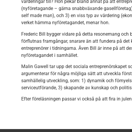
värderingar till? Hon pekar bland annat på att entre
(nyföretagande – gärna snabbväxande gasellföretag), 2
self made man), och 3) en viss typ av värdering (eko
verket hämma nyföretagandet, menar hon.
Frederic Bill bygger vidare på detta resonemang och b
förflutnas framgångar, snarare än att fundera på det
entreprenörer i tidningarna. Även Bill är inne på att 
nyföretagandet i samhället.
Malin Gawell tar upp det sociala entreprenörskapet som
argumenterar för några möjliga sätt att utveckla först
samhällelig utveckling, som: 1) dynamik och förnyels
serviceutförande, 3) skapande av kunskap och politi
Efter föreläsningen passar vi också på att fira in ju