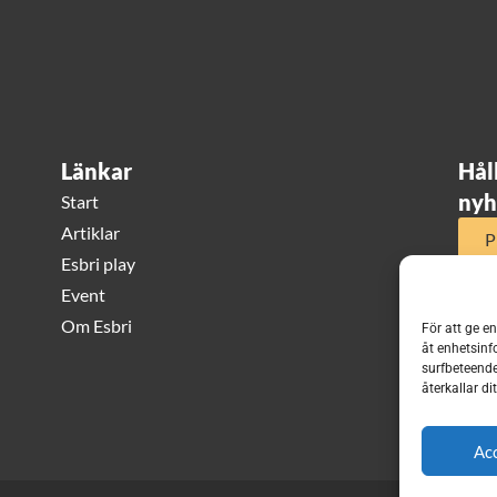
Länkar
Hål
nyh
Start
Artiklar
P
Esbri play
Event
Om Esbri
För att ge e
åt enhetsinf
surfbeteende
återkallar d
Ac