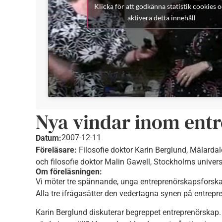
Klicka för att godkänna statistik cookies 
aktivera detta innehåll
Nya vindar inom ent
2007-12-11
Datum:
Föreläsare:
Filosofie doktor Karin Berglund, Mälardal
och filosofie doktor Malin Gawell, Stockholms univers
Om föreläsningen:
Vi möter tre spännande, unga entreprenörskapsforsk
Alla tre ifrågasätter den vedertagna synen på entrep
Karin Berglund diskuterar begreppet entreprenörskap. 