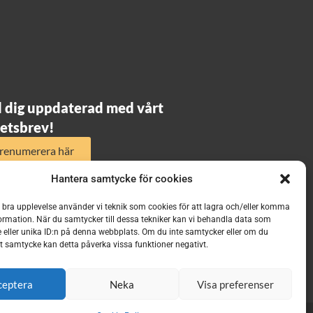
l dig uppdaterad med vårt
etsbrev!
renumerera här
Hantera samtycke för cookies
n bra upplevelse använder vi teknik som cookies för att lagra och/eller komma
ormation. När du samtycker till dessa tekniker kan vi behandla data som
 eller unika ID:n på denna webbplats. Om du inte samtycker eller om du
itt samtycke kan detta påverka vissa funktioner negativt.
ceptera
Neka
Visa preferenser