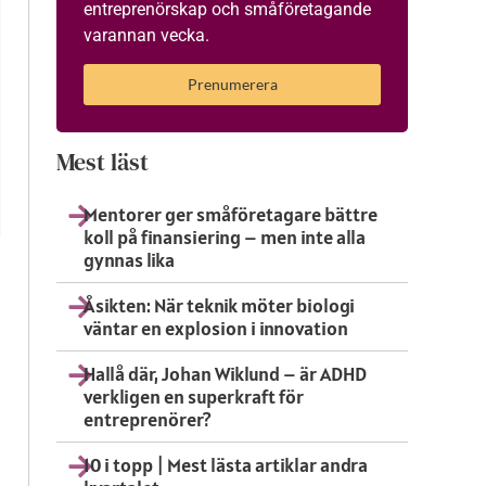
entreprenörskap och småföretagande
varannan vecka.
Prenumerera
Mest läst
Mentorer ger småföretagare bättre
koll på finansiering – men inte alla
gynnas lika
Åsikten: När teknik möter biologi
väntar en explosion i innovation
Hallå där, Johan Wiklund – är ADHD
verkligen en superkraft för
entreprenörer?
10 i topp | Mest lästa artiklar andra