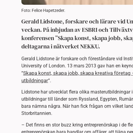
Foto: Felice Hapetzeder.
Gerald Lidstone, forskare och lärare vid U
veckan. På inbjudan av ESBRI och Tillväxt
konferensen ”Skapa konst, skapa jobb, skap
deltagarna i nätverket NEKKU.
Gerald Lidstone är forskare och föreståndare vid Insti
University of London. 13 mars 2013 gav han en keyno
Skapa konst, skapa jobb, skapa kreativa företag 
”
utbildningar
”.
Lidstone har utvecklat flera olika masterutbildninga
utbildningar till länder som Ryssland, Egypten, Rumän
bara nämna några. När han fick frågan om vilket lan
Storbritannien.
– Det finns en stor buzz kring entreprenörskap i de fl
entreprenörskap bara handlar om affärer, att tjäna pe