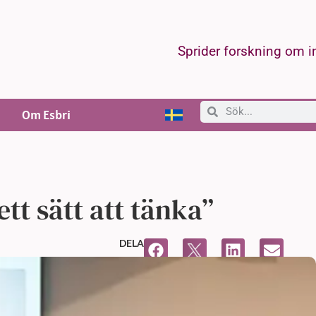
Sprider forskning om 
Om Esbri
tt sätt att tänka”
DELA
13,
3:27 e m