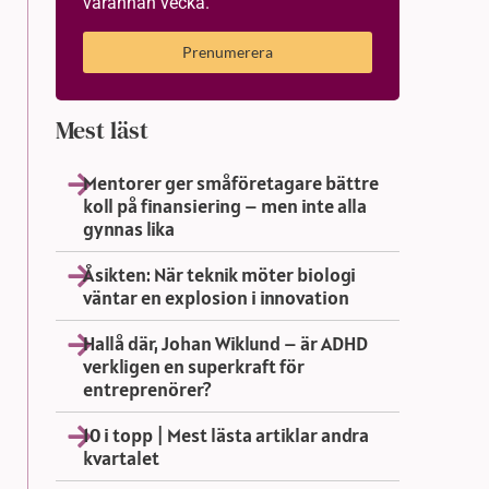
varannan vecka.
Prenumerera
Mest läst
Mentorer ger småföretagare bättre
koll på finansiering – men inte alla
gynnas lika
Åsikten: När teknik möter biologi
väntar en explosion i innovation
Hallå där, Johan Wiklund – är ADHD
verkligen en superkraft för
entreprenörer?
10 i topp | Mest lästa artiklar andra
kvartalet