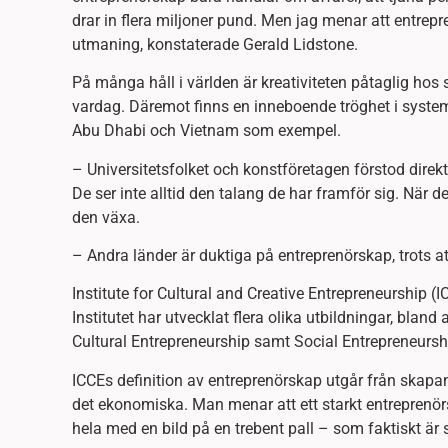
drar in flera miljoner pund. Men jag menar att entrepren
utmaning, konstaterade Gerald Lidstone.
På många håll i världen är kreativiteten påtaglig hos
vardag. Däremot finns en inneboende tröghet i syste
Abu Dhabi och Vietnam som exempel.
– Universitetsfolket och konstföretagen förstod direk
De ser inte alltid den talang de har framför sig. När de
den växa.
– Andra länder är duktiga på entreprenörskap, trots att
Institute for Cultural and Creative Entrepreneurship (
Institutet har utvecklat flera olika utbildningar, blan
Cultural Entrepreneurship samt Social Entrepreneurshi
ICCEs definition av entreprenörskap utgår från skapan
det ekonomiska. Man menar att ett starkt entreprenörsk
hela med en bild på en trebent pall – som faktiskt är s