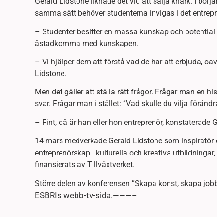
Gerald Lidstone liknade det vid att sälja knark. I börj
samma sätt behöver studenterna invigas i det entrepr
– Studenter besitter en massa kunskap och potential –
åstadkomma med kunskapen.
– Vi hjälper dem att förstå vad de har att erbjuda, oavs
Lidstone.
Men det gäller att ställa rätt frågor. Frågar man en h
svar. Frågar man i stället: ”Vad skulle du vilja förän
– Fint, då är han eller hon entreprenör, konstaterade 
14 mars medverkade Gerald Lidstone som inspiratör d
entreprenörskap i kulturella och kreativa utbildningar,
finansierats av Tillväxtverket.
Större delen av konferensen ”Skapa konst, skapa jobb,
ESBRIs webb-tv-sida
.———–