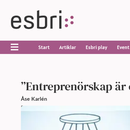
Start
Artiklar
Esbri play
Event
”Entreprenörskap är e
Åse
Karlén
Publicerad: 20 mar 2013,
12:00 f m
Uppdaterad: 20 mar 20