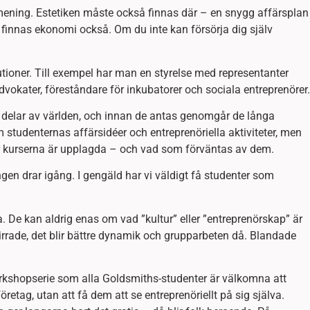
 mening. Estetiken måste också finnas där – en snygg affärsplan
et finnas ekonomi också. Om du inte kan försörja dig själv
tutioner. Till exempel har man en styrelse med representanter
advokater, föreståndare för inkubatorer och sociala entreprenörer.
 delar av världen, och innan de antas genomgår de långa
m studenternas affärsidéer och entreprenöriella aktiviteter, men
hur kurserna är upplagda – och vad som förväntas av dem.
gen drar igång. I gengäld har vi väldigt få studenter som
a. De kan aldrig enas om vad ”kultur” eller ”entreprenörskap” är
förvirrade, det blir bättre dynamik och grupparbeten då. Blandade
rkshopserie som alla Goldsmiths-studenter är välkomna att
företag, utan att få dem att se entreprenöriellt på sig själva.