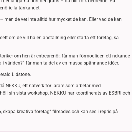
an ger langarna bort det gratis – då blir folk beroende. På
enöriella tänkandet.
 men de vet inte alltid hur mycket de kan. Eller vad de kan
ett om de vill ha en anställning eller starta ett företag, sa
istoriker om hen är entreprenör, får man förmodligen ett nekande
dra i världen?” får man ta del av en massa spännande idéer.
Gerald Lidstone.
å NEKKU, ett nätverk för lärare som arbetar med
NEKKU
 höll sin sista workshop.
har koordinerats av ESBRI och
 skapa kreativa företag” filmades och kan ses i repris på