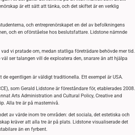
örskap är ett sätt att tänka, och det skiftet är en verklig
 studenterna, och entreprenörskapet en del av befolkningens
men, och en oförståelse hos beslutsfattare. Lidstone nämnde
t vad vi pratade om, medan statliga företrädare behövde mer tid.
 väl ser talangen vill de exploatera den, snarare än att hjälpa
 de egentligen är väldigt traditionella. Ett exempel är USA.
ICCE), som Gerald Lidstone är föreståndare för, etablerades 2008.
d annat Arts Administration and Cultural Policy, Creative and
p. Alla tre är på masternivå.
det av värde inom tre områden: det sociala, det estetiska och
ap kräver att alla tre är på plats. Lidstone visualiserade det
tabilare än en fyrbent.