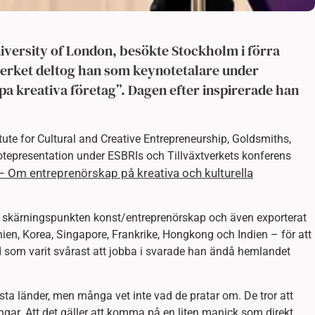
niversity of London, besökte Stockholm i förra
verket deltog han som keynotetalare under
a kreativa företag”. Dagen efter inspirerade han
tute for Cultural and Creative Entrepreneurship, Goldsmiths,
tepresentation under ESBRIs och Tillväxtverkets konferens
– Om entreprenörskap på kreativa och kulturella
r i skärningspunkten konst/entreprenörskap och även exporterat
ien, Korea, Singapore, Frankrike, Hongkong och Indien – för att
d som varit svårast att jobba i svarade han ändå hemlandet
esta länder, men många vet inte vad de pratar om. De tror att
ngar. Att det gäller att komma på en liten manick som direkt