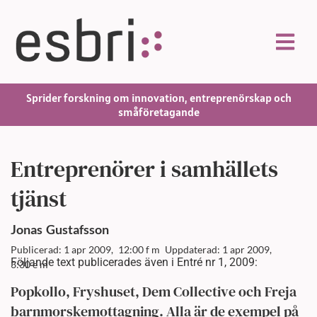
Sprider forskning om innovation, entreprenörskap och
småföretagande
Entreprenörer i samhällets
tjänst
Jonas
Gustafsson
Publicerad: 1 apr 2009,
12:00 f m
Uppdaterad: 1 apr 2009,
Följande text publicerades även i Entré nr 1, 2009:
3:30 e m
Popkollo, Fryshuset, Dem Collective och Freja
barnmorskemottagning. Alla är de exempel på