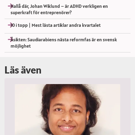
Hallå där, Johan Wiklund – är ADHD verkligen en
superkraft för entreprenörer?
10 i topp | Mest lästa artiklar andra kvartalet
Åsikten: Saudiarabiens nästa reformfas är en svensk
möjlighet
Läs även