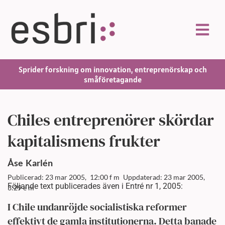
Sprider forskning om innovation, entreprenörskap och
småföretagande
Chiles entreprenörer skördar
kapitalismens frukter
Åse
Karlén
Publicerad: 23 mar 2005,
12:00 f m
Uppdaterad: 23 mar 2005,
Följande text publicerades även i Entré nr 1, 2005:
3:29 e m
I Chile undanröjde socialistiska reformer
effektivt de gamla institutionerna. Detta banade