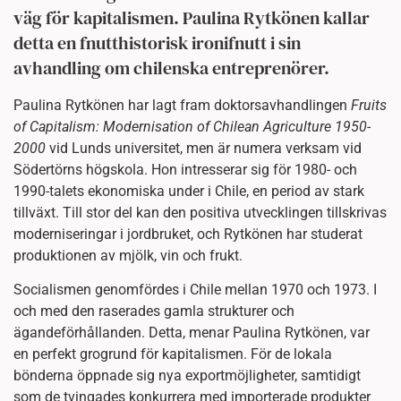
väg för kapitalismen. Paulina Rytkönen kallar
detta en fnutthistorisk ironifnutt i sin
avhandling om chilenska entreprenörer.
Paulina Rytkönen har lagt fram doktorsavhandlingen
Fruits
of Capitalism: Modernisation of Chilean Agriculture 1950-
2000
vid Lunds universitet, men är numera verksam vid
Södertörns högskola. Hon intresserar sig för 1980- och
1990-talets ekonomiska under i Chile, en period av stark
tillväxt. Till stor del kan den positiva utvecklingen tillskrivas
moderniseringar i jordbruket, och Rytkönen har studerat
produktionen av mjölk, vin och frukt.
Socialismen genomfördes i Chile mellan 1970 och 1973. I
och med den raserades gamla strukturer och
ägandeförhållanden. Detta, menar Paulina Rytkönen, var
en perfekt grogrund för kapitalismen. För de lokala
bönderna öppnade sig nya exportmöjligheter, samtidigt
som de tvingades konkurrera med importerade produkter