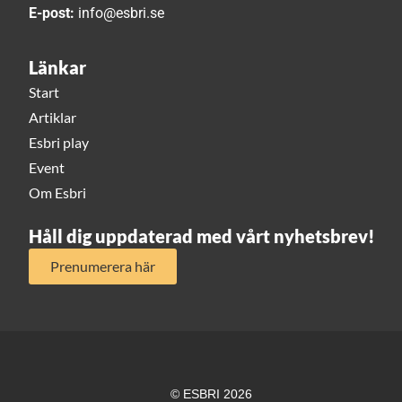
E-post:
info@esbri.se
Länkar
Start
Artiklar
Esbri play
Event
Om Esbri
Håll dig uppdaterad med vårt nyhetsbrev!
Prenumerera här
© ESBRI 2026