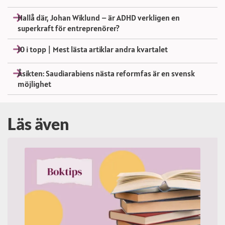
Hallå där, Johan Wiklund – är ADHD verkligen en
superkraft för entreprenörer?
10 i topp | Mest lästa artiklar andra kvartalet
Åsikten: Saudiarabiens nästa reformfas är en svensk
möjlighet
Läs även