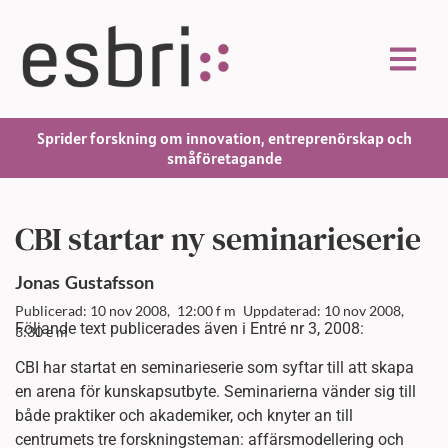
Sprider forskning om innovation, entreprenörskap och
småföretagande
CBI startar ny seminarieserie
Jonas
Gustafsson
Publicerad: 10 nov 2008,
12:00 f m
Uppdaterad: 10 nov 2008,
Följande text publicerades även i Entré nr 3, 2008:
3:30 e m
CBI har startat en seminarieserie som syftar till att skapa
en arena för kunskapsutbyte. Seminarierna vänder sig till
både praktiker och akademiker, och knyter an till
centrumets tre forskningsteman: affärsmodellering och