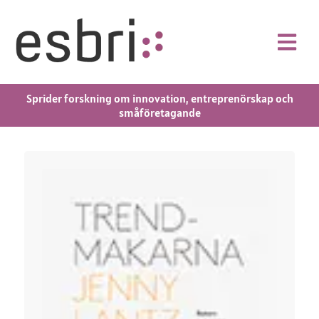
Sprider forskning om innovation, entreprenörskap och
småföretagande