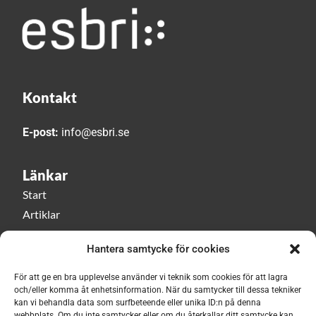
Kontakt
E-post:
info@esbri.se
Länkar
Start
Artiklar
Esbri play
Hantera samtycke för cookies
Event
Om Esbri
För att ge en bra upplevelse använder vi teknik som cookies för att lagra
och/eller komma åt enhetsinformation. När du samtycker till dessa tekniker
kan vi behandla data som surfbeteende eller unika ID:n på denna
Håll dig uppdaterad med vårt nyhetsbrev!
webbplats. Om du inte samtycker eller om du återkallar ditt samtycke kan