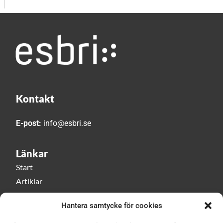
Kontakt
E-post:
info@esbri.se
Länkar
Start
Artiklar
Esbri play
Hantera samtycke för cookies
Event
Om Esbri