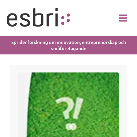
Sprider forskning om innovation, entreprenörskap och
småföretagande