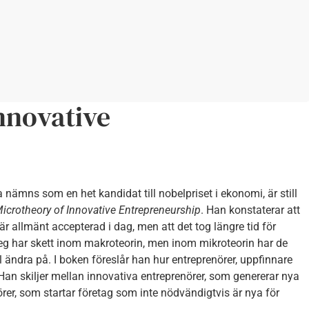
nnovative
ämns som en het kandidat till nobelpriset i ekonomi, är still
icrotheory of Innovative Entrepreneurship
. Han konstaterar att
 är allmänt accepterad i dag, men att det tog längre tid för
teg har skett inom makroteorin, men inom mikroteorin har de
 ändra på. I boken föreslår han hur entreprenörer, uppfinnare
Han skiljer mellan innovativa entreprenörer, som genererar nya
örer, som startar företag som inte nödvändigtvis är nya för