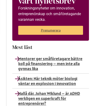
vårt nyhetsbrev
Forskningsnyheter om innovation,
entreprenörskap och småföretagande
varannan vecka.
Prenumerera
Mest läst
Mentorer ger småföretagare bättre
koll på finansiering – men inte alla
gynnas lika
Åsikten: När teknik möter biologi
väntar en explosion i innovation
Hallå där, Johan Wiklund – är ADHD
verkligen en superkraft för
entreprenörer?