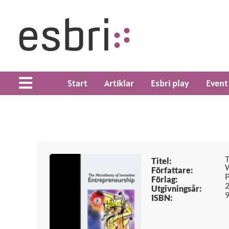
Start
Artiklar
Esbri play
Event
T
Titel:
W
Författare:
P
Förlag:
Utgivningsår:
ISBN: