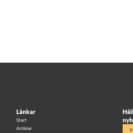
Länkar
Hål
nyh
Start
Artiklar
P