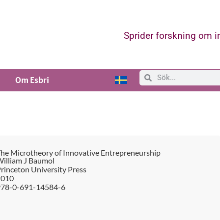
Sprider forskning om 
Om Esbri
he Microtheory of Innovative Entrepreneurship
illiam J Baumol
rinceton University Press
2010
978-0-691-14584-6