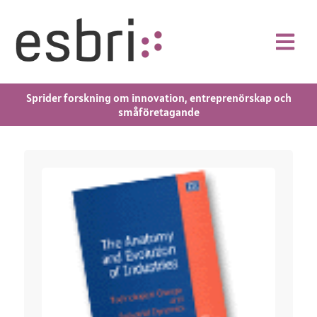
Sprider forskning om innovation, entreprenörskap och
småföretagande