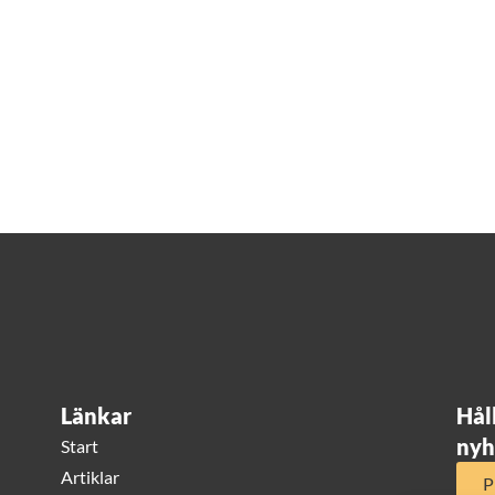
Länkar
Hål
nyh
Start
Artiklar
P