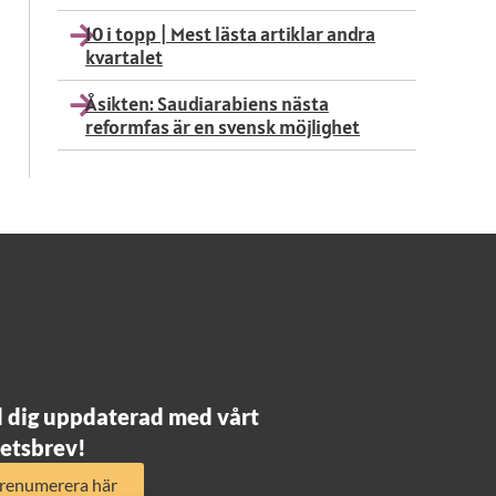
10 i topp | Mest lästa artiklar andra
kvartalet
Åsikten: Saudiarabiens nästa
reformfas är en svensk möjlighet
l dig uppdaterad med vårt
etsbrev!
renumerera här