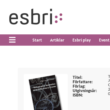
Start
Artiklar
Esbri play
Event
T
Titel:
J
Författare:
C
Förlag:
Utgivningsår:
ISBN: