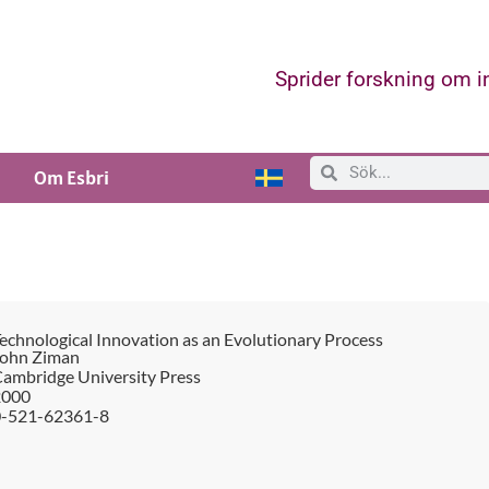
Sprider forskning om 
Om Esbri
echnological Innovation as an Evolutionary Process
ohn Ziman
ambridge University Press
2000
0-521-62361-8