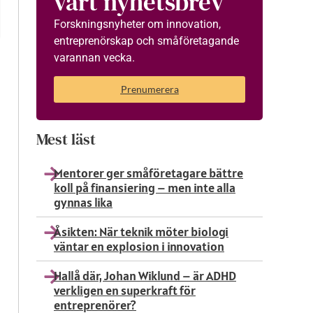
vårt nyhetsbrev
Forskningsnyheter om innovation,
entreprenörskap och småföretagande
varannan vecka.
Prenumerera
Mest läst
Mentorer ger småföretagare bättre
koll på finansiering – men inte alla
gynnas lika
Åsikten: När teknik möter biologi
väntar en explosion i innovation
Hallå där, Johan Wiklund – är ADHD
verkligen en superkraft för
entreprenörer?