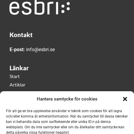
Kontakt
E-post:
info@esbri.se
Länkar
Start
Artiklar
Esbri play
Hantera samtycke för cookies
Event
Om Esbri
För att ge en bra upplevelse använder vi teknik som cookies för att lagra
och/eller komma åt enhetsinformation. När du samtycker till dessa tekniker
kan vi behandla data som surfbeteende eller unika ID:n på denna
Håll dig uppdaterad med vårt nyhetsbrev!
webbplats. Om du inte samtycker eller om du återkallar ditt samtycke kan
detta påverka vissa funktioner negativt.