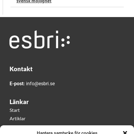
svensk möjlighet
Kontakt
E-post:
info@esbri.se
Länkar
Start
Artiklar
Esbri play
Hantera samtycke för cookies