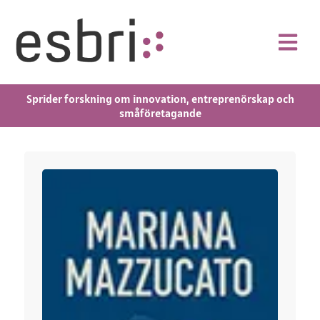
Sprider forskning om innovation, entreprenörskap och
småföretagande