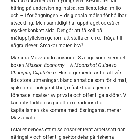
matproducenter och myndigheter. Resultatet har
bäring på undervisning, hälsa, resiliens, lokal miljö
och – i förlängningen – de globala målen för hållbar
utveckling. Men samtidigt har uppdraget också en
mycket konkret sida. Det går att få koll på
måluppfyllelsen genom att ställa en enkel fråga till
några elever: Smakar maten bra?
Mariana Mazzucato använder Sverige som exempel i
boken
Mission Economy – A Moonshot Guide to
Changing Capitalism
. Hon argumenterar för att vår
tids stora utmaningar, bland annat de som rör klimat,
sjukdomar och jämlikhet, måste lösas genom
förenade insatser av privata och offentliga aktörer. Vi
kan inte förlita oss på att den traditionella
kapitalismen ska komma med lösningarna, menar
Mazzucato.
I stället behövs ett missionsorienterat arbetssätt där
näringsliv och offentlig sektor delar på riskerna –