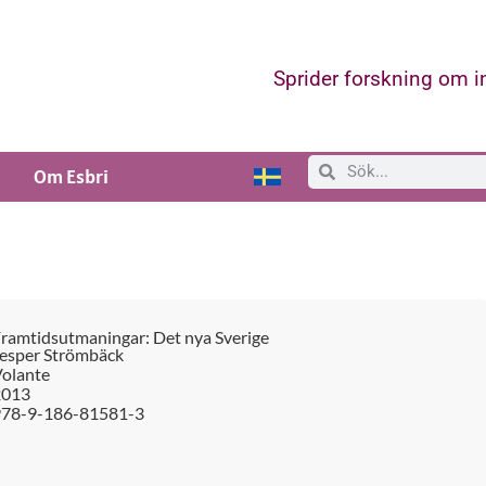
Sprider forskning om 
Om Esbri
ramtidsutmaningar: Det nya Sverige
esper Strömbäck
olante
2013
978-9-186-81581-3