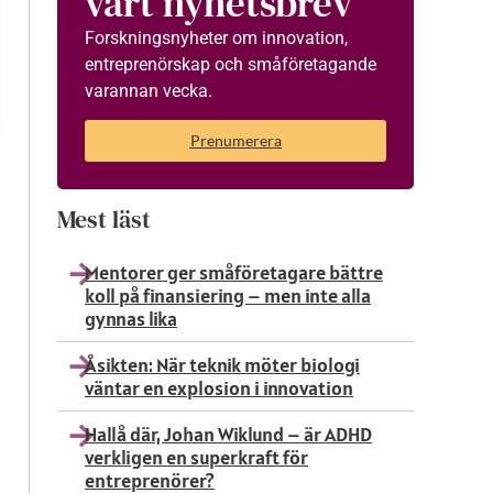
vårt nyhetsbrev
Forskningsnyheter om innovation,
entreprenörskap och småföretagande
varannan vecka.
Prenumerera
Mest läst
Mentorer ger småföretagare bättre
koll på finansiering – men inte alla
gynnas lika
Åsikten: När teknik möter biologi
väntar en explosion i innovation
Hallå där, Johan Wiklund – är ADHD
verkligen en superkraft för
entreprenörer?