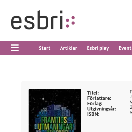
Start
Artiklar
Esbri play
Event
F
Titel:
J
Författare:
V
Förlag:
Utgivningsår:
ISBN: