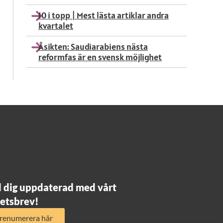
10 i topp | Mest lästa artiklar andra
kvartalet
Åsikten: Saudiarabiens nästa
reformfas är en svensk möjlighet
l dig uppdaterad med vårt
etsbrev!
renumerera här