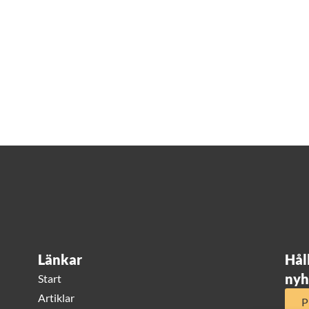
Länkar
Hål
nyh
Start
Artiklar
P