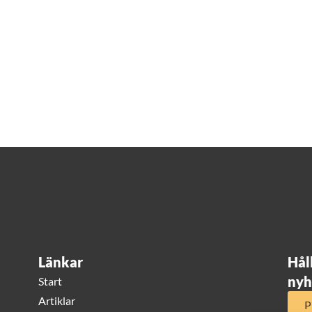
Länkar
Hål
nyh
Start
Artiklar
P