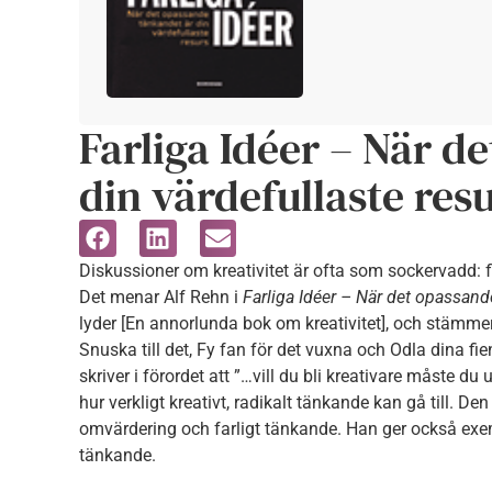
Farliga Idéer – När d
din värdefullaste res
Diskussioner om kreativitet är ofta som sockervadd: f
Det menar Alf Rehn i
Farliga Idéer – När det opassande
lyder [En annorlunda bok om kreativitet], och stämmer
Snuska till det, Fy fan för det vuxna och Odla dina fie
skriver i förordet att ”…vill du bli kreativare måste d
hur verkligt kreativt, radikalt tänkande kan gå till. D
omvärdering och farligt tänkande. Han ger också exe
tänkande.