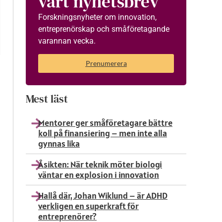
vårt nyhetsbrev
Forskningsnyheter om innovation,
entreprenörskap och småföretagande
varannan vecka.
Prenumerera
Mest läst
Mentorer ger småföretagare bättre
koll på finansiering – men inte alla
gynnas lika
Åsikten: När teknik möter biologi
väntar en explosion i innovation
Hallå där, Johan Wiklund – är ADHD
verkligen en superkraft för
entreprenörer?