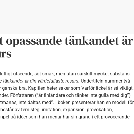
et opassande tänkandet är
urs
luffigt utseende, söt smak, men utan särskilt mycket substans.
 tänkandet är din värdefullaste resurs.
Undertiteln nummer två
 ganska bra. Kapitlen heter saker som Varför äckel är så viktigt,
nder. Författaren (”är finländare och tänker inte gulla med dig”)
u utmanas, inte daltas med”. I boken presenterar han en modell för
en består av fem steg: imitation, expansion, provokation,
mpel på idéer som han menar har sin grund i ett provocerande