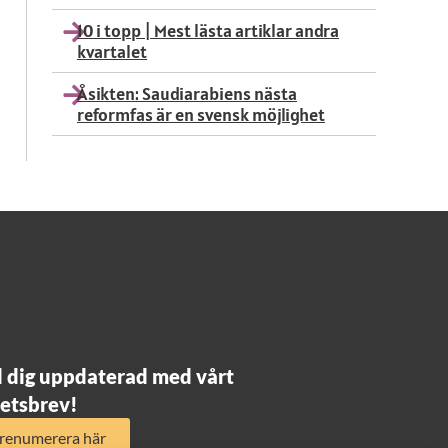
10 i topp | Mest lästa artiklar andra
kvartalet
Åsikten: Saudiarabiens nästa
reformfas är en svensk möjlighet
l dig uppdaterad med vårt
etsbrev!
renumerera här