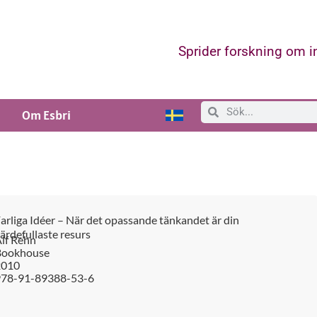
Sprider forskning om 
Om Esbri
arliga Idéer – När det opassande tänkandet är din
ärdefullaste resurs
lf Rehn
Bookhouse
2010
978-91-89388-53-6