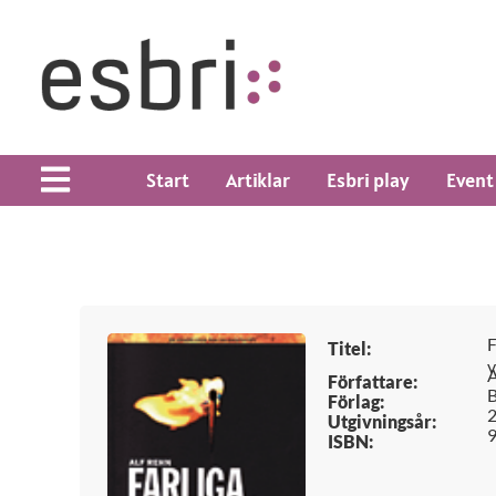
Start
Artiklar
Esbri play
Event
F
Titel:
v
A
Författare:
Förlag:
Utgivningsår:
ISBN: