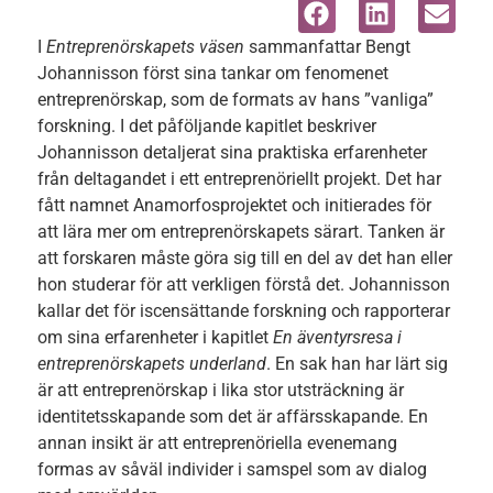
I
Entreprenörskapets väsen
sammanfattar Bengt
Johannisson först sina tankar om fenomenet
entreprenörskap, som de formats av hans ”vanliga”
forskning. I det påföljande kapitlet beskriver
Johannisson detaljerat sina praktiska erfarenheter
från deltagandet i ett entreprenöriellt projekt. Det har
fått namnet Anamorfosprojektet och initierades för
att lära mer om entreprenörskapets särart. Tanken är
att forskaren måste göra sig till en del av det han eller
hon studerar för att verkligen förstå det. Johannisson
kallar det för iscensättande forskning och rapporterar
om sina erfarenheter i kapitlet
En äventyrsresa i
entreprenörskapets underland
. En sak han har lärt sig
är att entreprenörskap i lika stor utsträckning är
identitetsskapande som det är affärsskapande. En
annan insikt är att entreprenöriella evenemang
formas av såväl individer i samspel som av dialog