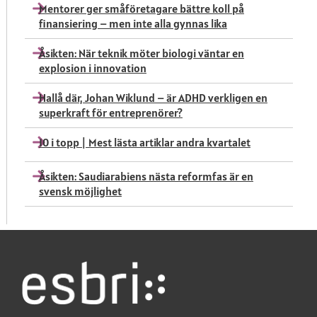
Mentorer ger småföretagare bättre koll på
finansiering – men inte alla gynnas lika
Åsikten: När teknik möter biologi väntar en
explosion i innovation
Hallå där, Johan Wiklund – är ADHD verkligen en
superkraft för entreprenörer?
10 i topp | Mest lästa artiklar andra kvartalet
Åsikten: Saudiarabiens nästa reformfas är en
svensk möjlighet