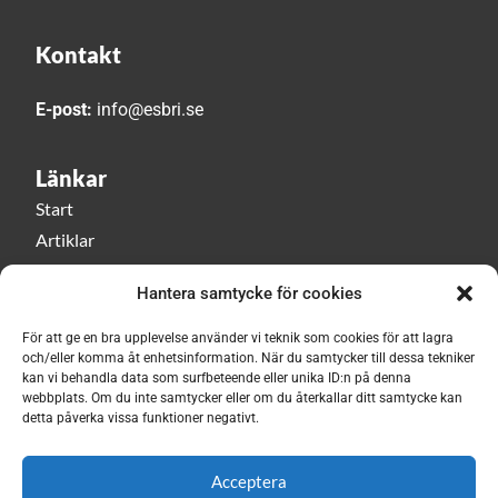
Kontakt
E-post:
info@esbri.se
Länkar
Start
Artiklar
Esbri play
Hantera samtycke för cookies
Event
Om Esbri
För att ge en bra upplevelse använder vi teknik som cookies för att lagra
och/eller komma åt enhetsinformation. När du samtycker till dessa tekniker
kan vi behandla data som surfbeteende eller unika ID:n på denna
Håll dig uppdaterad med vårt nyhetsbrev!
webbplats. Om du inte samtycker eller om du återkallar ditt samtycke kan
detta påverka vissa funktioner negativt.
Prenumerera här
Acceptera