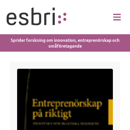
Sprider forskning om innovation, entreprenörskap och
småföretagande