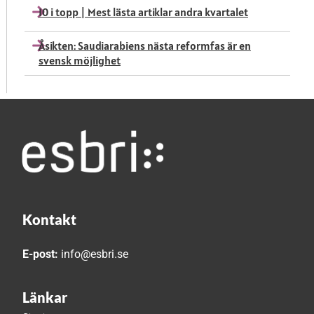
10 i topp | Mest lästa artiklar andra kvartalet
Åsikten: Saudiarabiens nästa reformfas är en
svensk möjlighet
Kontakt
E-post:
info@esbri.se
Länkar