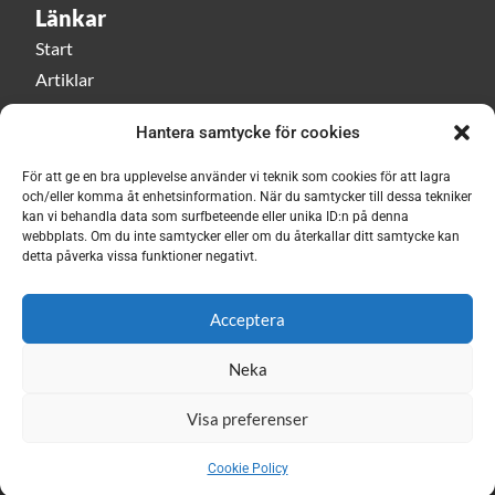
Länkar
Start
Artiklar
Esbri play
Hantera samtycke för cookies
Event
Om Esbri
För att ge en bra upplevelse använder vi teknik som cookies för att lagra
och/eller komma åt enhetsinformation. När du samtycker till dessa tekniker
kan vi behandla data som surfbeteende eller unika ID:n på denna
Håll dig uppdaterad med vårt nyhetsbrev!
webbplats. Om du inte samtycker eller om du återkallar ditt samtycke kan
detta påverka vissa funktioner negativt.
Prenumerera här
Acceptera
Neka
Visa preferenser
© ESBRI 2026
Cookie Policy