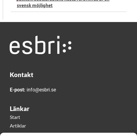
svensk möjlighet
Kontakt
E-post:
info@esbri.se
Länkar
Start
Artiklar
Esbri play