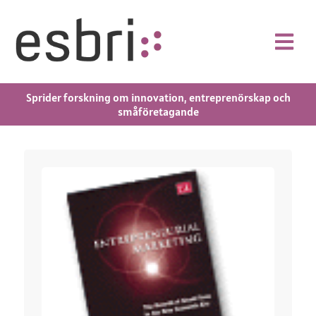
Sprider forskning om innovation, entreprenörskap och
småföretagande