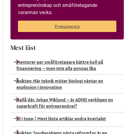
entreprenörskap och småföretagande
varannan vecka.
Prenumerera
Mest läst
Mentorer ger småföretagare bättre koll på
finansiering – men inte alla gynnas lika
Åsikten: När teknik möter biologi väntar en
explosion i innovation
Hallå där, Johan Wiklund – är ADHD verkligen en
superkraft för entreprenörer?
10 i topp | Mest lästa artiklar andra kvartalet
Åsikten: Saudiarabiens nästa reformfas är en