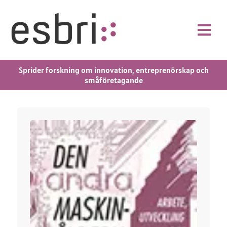
Sprider forskning om innovation, entreprenörskap och
småföretagande