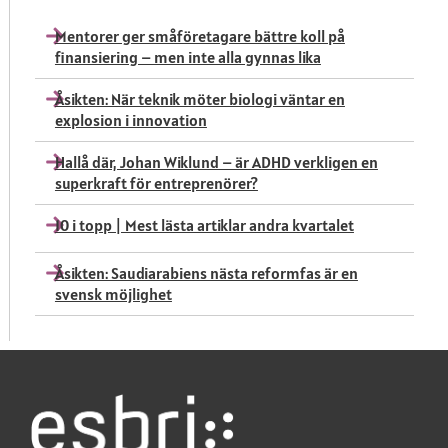
Mentorer ger småföretagare bättre koll på
finansiering – men inte alla gynnas lika
Åsikten: När teknik möter biologi väntar en
explosion i innovation
Hallå där, Johan Wiklund – är ADHD verkligen en
superkraft för entreprenörer?
10 i topp | Mest lästa artiklar andra kvartalet
Åsikten: Saudiarabiens nästa reformfas är en
svensk möjlighet