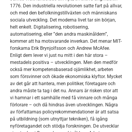
1776. Den industriella revolutionen satte fart på allvar,
och med den befolkningstillväxten och människans
sociala utveckling. Det moderna livet tar sin början,
helt enkelt. Digitalisering, robotisering,
automatisering, eller ”den andra maskinåldern”,
kommer att ha motsvarande inverkan. Det menar MIT-
forskarna Erik Brynjolfsson och Andrew McAfee.
Enligt dem lever vi just nu mitt i den här stora –
mestadels positiva – utvecklingen. Men den medför
också mer kompetensbaserad ojämlikhet, arbeten
som försvinner och ökade ekonomiska klyftor. Mycket
av det går att hantera, men politiker, företagare och
andra måste ta tag i det nu. Annars är risken stor att
vi hamnar i ett samhälle med få vinnare och många
förlorare – och då hindras även utvecklingen. Några
av författarnas policyrekommendationer är att satsa
på utbildning (som utnyttjar tekniken), få igång
nyföretagandet och stödja forskningen. De utvecklar