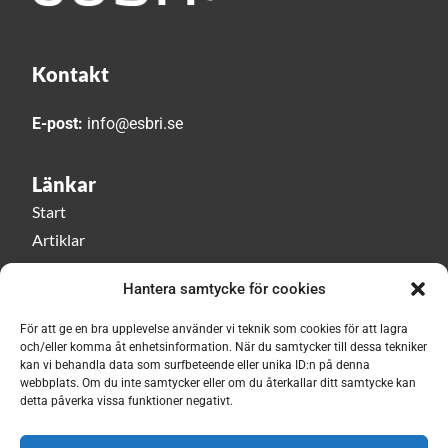
Kontakt
E-post:
info@esbri.se
Länkar
Start
Artiklar
Esbri play
Hantera samtycke för cookies
Event
Om Esbri
För att ge en bra upplevelse använder vi teknik som cookies för att lagra
och/eller komma åt enhetsinformation. När du samtycker till dessa tekniker
kan vi behandla data som surfbeteende eller unika ID:n på denna
Håll dig uppdaterad med vårt nyhetsbrev!
webbplats. Om du inte samtycker eller om du återkallar ditt samtycke kan
detta påverka vissa funktioner negativt.
Prenumerera här