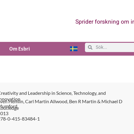
Sprider forskning om 
Om Esbri
reativity and Leadership in Science, Technology, and
nnovation
ven Hemlin, Carl Martin Allwood, Ben R Martin & Michael D
Mumford
outledge
2013
978-0-415-83484-1