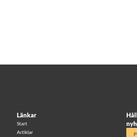
Länkar
Hål
nyh
Start
Artiklar
P