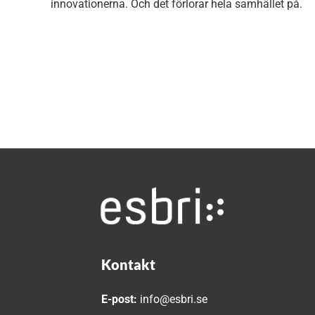
innovationerna. Och det förlorar hela samhället på.
Kontakt
E-post:
info@esbri.se