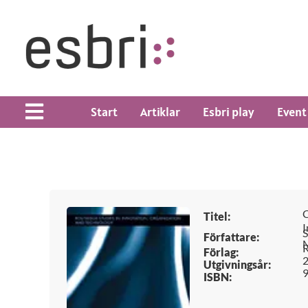
Start
Artiklar
Esbri play
Event
C
Titel:
I
S
Författare:
R
Förlag:
Utgivningsår:
ISBN: