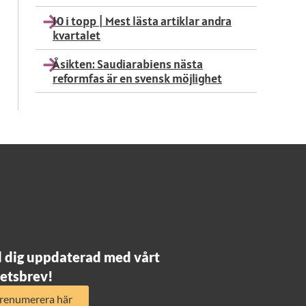
10 i topp | Mest lästa artiklar andra
kvartalet
Åsikten: Saudiarabiens nästa
reformfas är en svensk möjlighet
l dig uppdaterad med vårt
etsbrev!
renumerera här