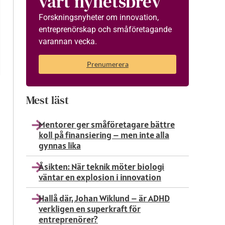
vårt nyhetsbrev
Forskningsnyheter om innovation,
entreprenörskap och småföretagande
varannan vecka.
Prenumerera
Mest läst
Mentorer ger småföretagare bättre
koll på finansiering – men inte alla
gynnas lika
Åsikten: När teknik möter biologi
m
väntar en explosion i innovation
Hallå där, Johan Wiklund – är ADHD
verkligen en superkraft för
entreprenörer?