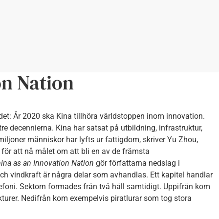
on Nation
ndet: År 2020 ska Kina tillhöra världstoppen inom innovation.
e decennierna. Kina har satsat på utbildning, infrastruktur,
iljoner människor har lyfts ur fattigdom, skriver Yu Zhou,
 för att nå målet om att bli en av de främsta
ina as an Innovation Nation
gör författarna nedslag i
 och vindkraft är några delar som avhandlas. Ett kapitel handlar
foni. Sektorn formades från två håll samtidigt. Uppifrån kom
ukturer. Nedifrån kom exempelvis piratlurar som tog stora