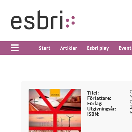
Start
Artiklar
Esbri play
Event
C
Titel:
Y
Författare:
O
Förlag:
Utgivningsår:
ISBN: