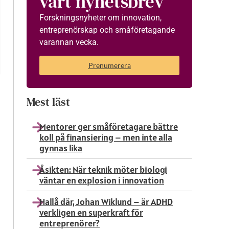
vårt nyhetsbrev
Forskningsnyheter om innovation,
entreprenörskap och småföretagande
varannan vecka.
Prenumerera
Mest läst
Mentorer ger småföretagare bättre
koll på finansiering – men inte alla
gynnas lika
Åsikten: När teknik möter biologi
väntar en explosion i innovation
Hallå där, Johan Wiklund – är ADHD
verkligen en superkraft för
entreprenörer?