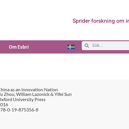
Sprider forskning om 
Om Esbri
hina as an Innovation Nation
u Zhou, William Lazonick & Yifei Sun
xford University Press
2016
978-0-19-875356-8