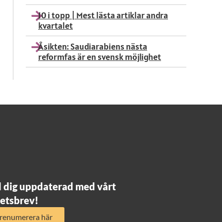
10 i topp | Mest lästa artiklar andra
kvartalet
Åsikten: Saudiarabiens nästa
reformfas är en svensk möjlighet
l dig uppdaterad med vårt
etsbrev!
renumerera här