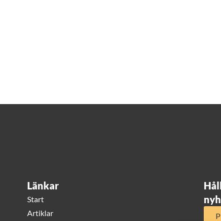
Länkar
Hål
nyh
Start
Artiklar
P