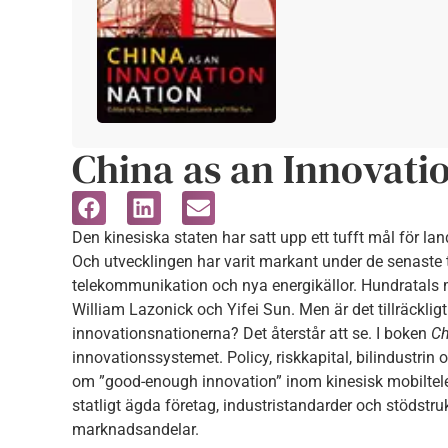
China as an Innovati
Den kinesiska staten har satt upp ett tufft mål för la
Och utvecklingen har varit markant under de senaste tr
telekommunikation och nya energikällor. Hundratals m
William Lazonick och Yifei Sun. Men är det tillräckligt
innovationsnationerna? Det återstår att se. I boken
Ch
innovationssystemet. Policy, riskkapital, bilindustrin
om ”good-enough innovation” inom kinesisk mobiltele
statligt ägda företag, industristandarder och stödstr
marknadsandelar.