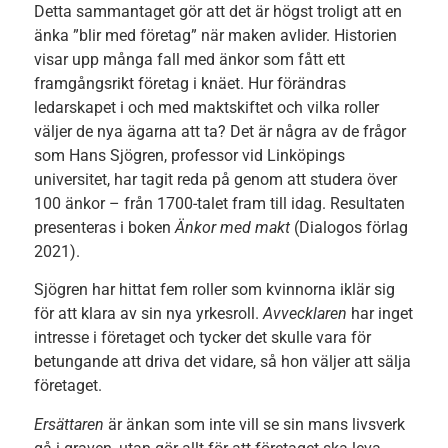
Detta sammantaget gör att det är högst troligt att en
änka ”blir med företag” när maken avlider. Historien
visar upp många fall med änkor som fått ett
framgångsrikt företag i knäet. Hur förändras
ledarskapet i och med maktskiftet och vilka roller
väljer de nya ägarna att ta? Det är några av de frågor
som Hans Sjögren, professor vid Linköpings
universitet, har tagit reda på genom att studera över
100 änkor – från 1700-talet fram till idag. Resultaten
presenteras i boken
Änkor med makt
(Dialogos förlag
2021).
Sjögren har hittat fem roller som kvinnorna iklär sig
för att klara av sin nya yrkesroll.
Avvecklaren
har inget
intresse i företaget och tycker det skulle vara för
betungande att driva det vidare, så hon väljer att sälja
företaget.
Ersättaren
är änkan som inte vill se sin mans livsverk