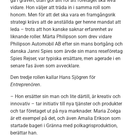
gå i graven, utan gör allt för att företaget ska leva
vidare. Hon väljer att träda in i samma roll som
honom. Men för att det ska vara en framgångsrik
strategi krävs att de anställda ger henne mandat att
leda – trots att hon kanske saknar erfarenhet av
liknande roller. Märta Philipson som drev vidare
Philipson Automobil AB efter sin mans bortgång och
danska Janni Spies som ärvde sin mans reseföretag
Spies Rejser, var typiska ersättare, men agerade i en
senare fas även som avvecklare.
Den tredje rollen kallar Hans Sjögren för
Entreprenören
.
– Hon ersätter sin man och lite därtill, är kreativ och
innovativ – tar initiativ till nya tjänster och produkter
och tar företaget ut på nya marknader. Maria Zoéga
är ett exempel på det, och även Amalia Erikson som
startade bageri i Gränna med polkagrisproduktion,
berättar han.