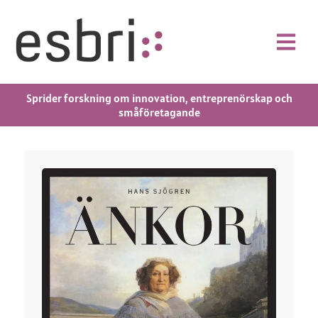
Sprider forskning om innovation, entreprenörskap och
småföretagande