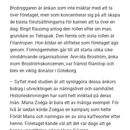
Brobryggaren
är änkan som inte mäktar med att ta
över företaget, men som koncentrerar sig på att skapa
de bästa förutsättningarna för barnen att ta över en
dag. Birgit Rausing antog den rollen efter sin man,
grundare av Tetrapak. Den femte och sista rollen är
Filantropen
. Hon bildar en stiftelse som företaget ägs
genom. Förmögenheten går till att starta olika icke
vinstdrivande organisationer. Ann-Ida Broström, änka
inom Broströmskoncernen, var främst filantrop och
blev en viktig donator i Göteborg.
– Syftet med studien är att synliggöra dessa änkors
bidrag i utvecklingen av näringslivet och samhället.
Historieskrivningen har varit helt inriktad på deras
män. Maria Zoéga är bara ett av många exempel. För
två år sedan körde Zoégas en kampanj som hette
Förlåt Maria och namngav en av sina kaffesorter efter
henne. Företaget kände väl att det var dags att ge