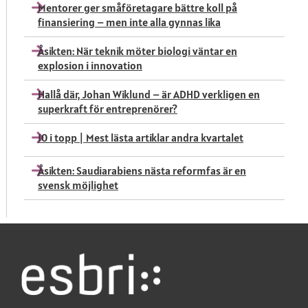
Mentorer ger småföretagare bättre koll på
finansiering – men inte alla gynnas lika
Åsikten: När teknik möter biologi väntar en
explosion i innovation
Hallå där, Johan Wiklund – är ADHD verkligen en
superkraft för entreprenörer?
10 i topp | Mest lästa artiklar andra kvartalet
Åsikten: Saudiarabiens nästa reformfas är en
svensk möjlighet