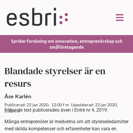
Sprider forskning om innovation, entreprenörskap och
småföretagande
Blandade styrelser är en
resurs
Åse
Karlén
Publicerad: 22 jan 2020,
12:00 f m
Uppdaterad: 22 jan 2020,
Följande text publicerades även i Entré nr 4, 2019:
3:32 e m
Många entreprenörer är medvetna om att styrelseledamöter
med skilda kompetenser och erfarenheter kan vara en