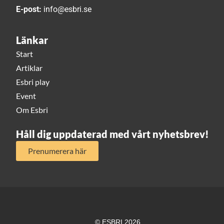
E-post:
info@esbri.se
Länkar
Start
Artiklar
Esbri play
Event
Om Esbri
Håll dig uppdaterad med vårt nyhetsbrev!
Prenumerera här
© ESBRI 2026