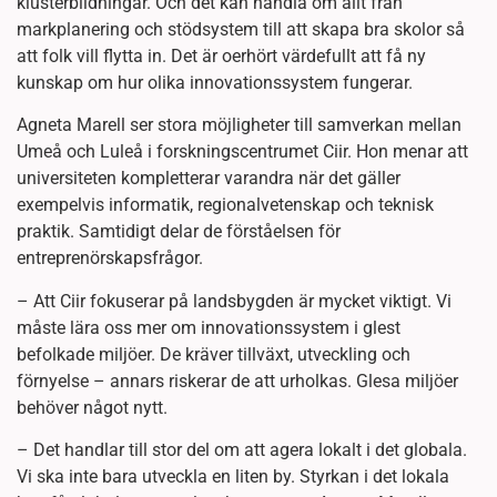
klusterbildningar. Och det kan handla om allt från
markplanering och stödsystem till att skapa bra skolor så
att folk vill flytta in. Det är oerhört värdefullt att få ny
kunskap om hur olika innovationssystem fungerar.
Agneta Marell ser stora möjligheter till samverkan mellan
Umeå och Luleå i forskningscentrumet Ciir. Hon menar att
universiteten kompletterar varandra när det gäller
exempelvis informatik, regionalvetenskap och teknisk
praktik. Samtidigt delar de förståelsen för
entreprenörskapsfrågor.
– Att Ciir fokuserar på landsbygden är mycket viktigt. Vi
måste lära oss mer om innovationssystem i glest
befolkade miljöer. De kräver tillväxt, utveckling och
förnyelse – annars riskerar de att urholkas. Glesa miljöer
behöver något nytt.
– Det handlar till stor del om att agera lokalt i det globala.
Vi ska inte bara utveckla en liten by. Styrkan i det lokala