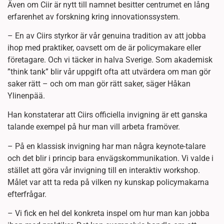
Även om Ciir är nytt till namnet besitter centrumet en lång
erfarenhet av forskning kring innovationssystem.
– En av Ciirs styrkor är vår genuina tradition av att jobba
ihop med praktiker, oavsett om de är policymakare eller
företagare. Och vi täcker in halva Sverige. Som akademisk
”think tank” blir vår uppgift ofta att utvärdera om man gör
saker rätt – och om man gör rätt saker, säger Håkan
Ylinenpää.
Han konstaterar att Ciirs officiella invigning är ett ganska
talande exempel på hur man vill arbeta framöver.
– På en klassisk invigning har man några keynote-talare
och det blir i princip bara envägskommunikation. Vi valde i
stället att göra vår invigning till en interaktiv workshop.
Målet var att ta reda på vilken ny kunskap policymakarna
efterfrågar.
– Vi fick en hel del konkreta inspel om hur man kan jobba