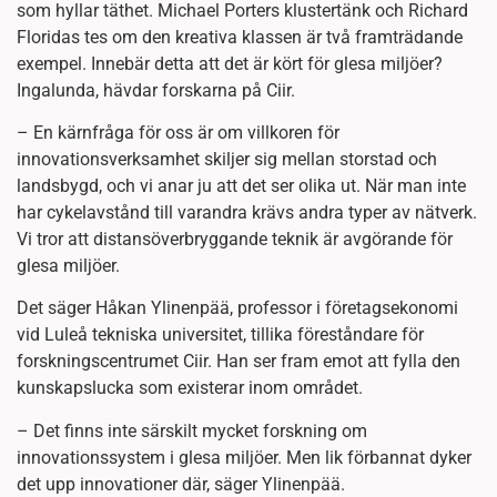
som hyllar täthet. Michael Porters klustertänk och Richard
Floridas tes om den kreativa klassen är två framträdande
exempel. Innebär detta att det är kört för glesa miljöer?
Ingalunda, hävdar forskarna på Ciir.
– En kärnfråga för oss är om villkoren för
innovationsverksamhet skiljer sig mellan storstad och
landsbygd, och vi anar ju att det ser olika ut. När man inte
har cykelavstånd till varandra krävs andra typer av nätverk.
Vi tror att distansöverbryggande teknik är avgörande för
glesa miljöer.
Det säger Håkan Ylinenpää, professor i företagsekonomi
vid Luleå tekniska universitet, tillika föreståndare för
forskningscentrumet Ciir. Han ser fram emot att fylla den
kunskapslucka som existerar inom området.
– Det finns inte särskilt mycket forskning om
innovationssystem i glesa miljöer. Men lik förbannat dyker
det upp innovationer där, säger Ylinenpää.