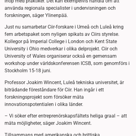
ihop med praktiker. Det kan exempelvis handla om att
använda regionala specialister i undervisningen och
forskningen, säger Ylinenpää.
Just nu samarbetar Ciir-forskare i Umeå och Luleå kring
fem arbetspaket som nyligen spikats av Ciirs styrelse.
Kollegor på Imperial College i London och Kent State
University i Ohio medverkar i olika delprojekt. Ciir och
University of Wales organiserar också en gemensam
workshop under världskonferensen ICSB, som genomförs i
Stockholm 15-18 juni.
Professor Joakim Wincent, Luleå tekniska universitet, är
biträdande föreståndare för Ciir. Han ingår i ett
forskningsprojekt som försöker mäta
innovationspotentialen i olika länder.
– Vi söker efter entreprenörskapsfältets heliga graal – att
mäta möjligheter, säger Joakim Wincent.
Tillsammans med amerikanska och brittiska