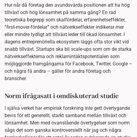
Hur når då företag den avundsvärda positionen att ha hög
tillväxt och hög lönsamhet på samma gång? En rad
teoretiska begrepp som skalfördelar, erfarenhetseffekter,
”first-mover-fördelar” och nätverkseffekter indikerar mer
eller mindre tydligt att tillväxt leder till ökad lönsamhet. I
dagens entreprenöriella ekosystem läggs ofta stor vikt vid
snabb tillväxt. Startups ska bli scale-ups som om de starka
nätverkseffekterna och reklamintäktspotentialen som
möjliggjorde framgångarna för Facebook, Twitter, Google –
och några få andra – gäller för andra företag och
branscher.
Norm ifrågasatt i omdiskuterad studie
I själva verket har empirisk forskning inte gett övertygande
bevis för ett generellt, starkt samband mellan tillväxt och
lönsamhet. Men med ovanstående övertygelser som norm
sågs det som ganska kontroversiellt när jag och några