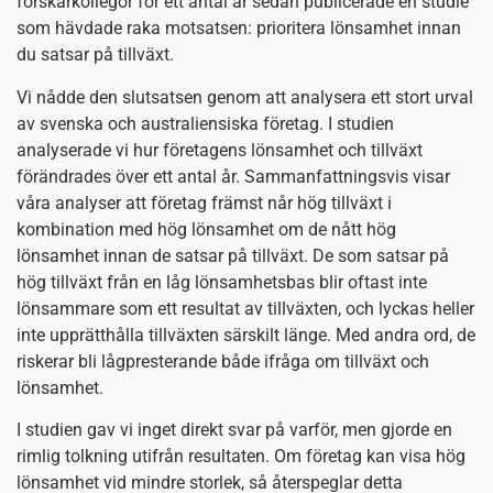
forskarkollegor för ett antal år sedan publicerade en studie
som hävdade raka motsatsen: prioritera lönsamhet innan
du satsar på tillväxt.
Vi nådde den slutsatsen genom att analysera ett stort urval
av svenska och australiensiska företag. I studien
analyserade vi hur företagens lönsamhet och tillväxt
förändrades över ett antal år. Sammanfattningsvis visar
våra analyser att företag främst når hög tillväxt i
kombination med hög lönsamhet om de nått hög
lönsamhet innan de satsar på tillväxt. De som satsar på
hög tillväxt från en låg lönsamhetsbas blir oftast inte
lönsammare som ett resultat av tillväxten, och lyckas heller
inte upprätthålla tillväxten särskilt länge. Med andra ord, de
riskerar bli lågpresterande både ifråga om tillväxt och
lönsamhet.
I studien gav vi inget direkt svar på varför, men gjorde en
rimlig tolkning utifrån resultaten. Om företag kan visa hög
lönsamhet vid mindre storlek, så återspeglar detta