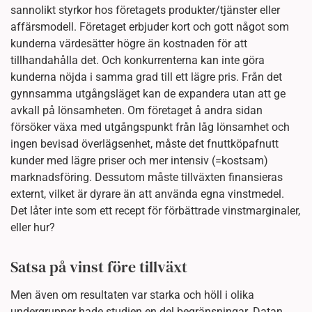
sannolikt styrkor hos företagets produkter/tjänster eller
affärsmodell. Företaget erbjuder kort och gott något som
kunderna värdesätter högre än kostnaden för att
tillhandahålla det. Och konkurrenterna kan inte göra
kunderna nöjda i samma grad till ett lägre pris. Från det
gynnsamma utgångsläget kan de expandera utan att ge
avkall på lönsamheten. Om företaget å andra sidan
försöker växa med utgångspunkt från låg lönsamhet och
ingen bevisad överlägsenhet, måste det fnuttköpafnutt
kunder med lägre priser och mer intensiv (=kostsam)
marknadsföring. Dessutom måste tillväxten finansieras
externt, vilket är dyrare än att använda egna vinstmedel.
Det låter inte som ett recept för förbättrade vinstmarginaler,
eller hur?
Satsa på vinst före tillväxt
Men även om resultaten var starka och höll i olika
undergrupper hade studien en del begränsningar. Datan