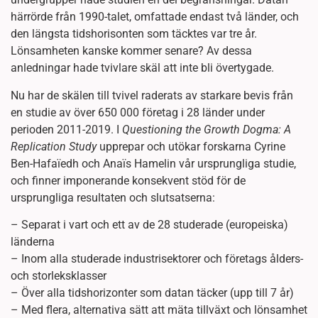
härrörde från 1990-talet, omfattade endast två länder, och
den längsta tidshorisonten som täcktes var tre år.
Lönsamheten kanske kommer senare? Av dessa
anledningar hade tvivlare skäl att inte bli övertygade.
Nu har de skälen till tvivel raderats av starkare bevis från
en studie av över 650 000 företag i 28 länder under
perioden 2011-2019. I
Questioning the Growth Dogma: A
Replication Study
upprepar och utökar forskarna Cyrine
Ben-Hafaïedh och Anaïs Hamelin vår ursprungliga studie,
och finner imponerande konsekvent stöd för de
ursprungliga resultaten och slutsatserna:
– Separat i vart och ett av de 28 studerade (europeiska)
länderna
– Inom alla studerade industrisektorer och företags ålders-
och storleksklasser
– Över alla tidshorizonter som datan täcker (upp till 7 år)
– Med flera, alternativa sätt att mäta tillväxt och lönsamhet