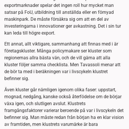
exportmarknader spelar det ingen roll hur mycket man
satsar på FoU, utbildning till anställda eller en förnyad
maskinpark. De måste försäkra sig om att en del av
investeringarna i innovationer ger avkastning. Det i sin tur
kan leda till högre export.
Ett annat, allt viktigare, sammanhang att finnas med i är
företagskluster. Många policymakare ser kluster som
regionernas allra bästa vän, och de vill gärna att alla
kluster följer samma checklista. Men Tavassoli menar att
de bör ta med i beräkningen var i livscykeln klustret
befinner sig.
Även kluster går nämligen igenom olika faser: uppstart,
mognad, nedgång, kanske också återfödelse om de börjar
växa igen, och slutligen avslut. Klustrets
framgångsfaktorer varierar beroende på var i livscykeln det
befinner sig. Man måste redan från början ha en klar vision
av framtiden, men klustrets varumärke är bara