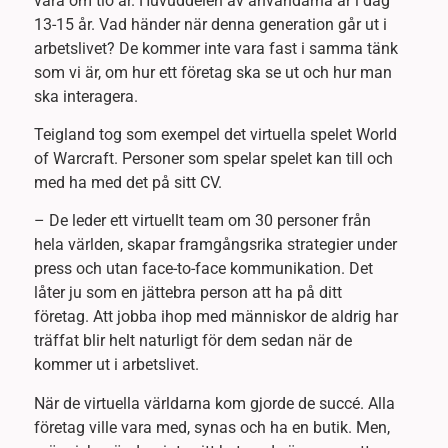
vara om tio år. Huvuddelen av användarna är i dag
13-15 år. Vad händer när denna generation går ut i
arbetslivet? De kommer inte vara fast i samma tänk
som vi är, om hur ett företag ska se ut och hur man
ska interagera.
Teigland tog som exempel det virtuella spelet World
of Warcraft. Personer som spelar spelet kan till och
med ha med det på sitt CV.
– De leder ett virtuellt team om 30 personer från
hela världen, skapar framgångsrika strategier under
press och utan face-to-face kommunikation. Det
låter ju som en jättebra person att ha på ditt
företag. Att jobba ihop med människor de aldrig har
träffat blir helt naturligt för dem sedan när de
kommer ut i arbetslivet.
När de virtuella världarna kom gjorde de succé. Alla
företag ville vara med, synas och ha en butik. Men,