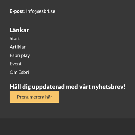
E-post:
info@esbri.se
Länkar
Start
Artiklar
Esbri play
Event
Om Esbri
Håll dig uppdaterad med vårt nyhetsbrev!
Prenumerera här